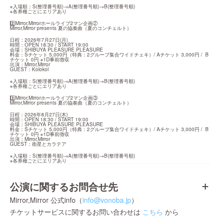
※入場順：S(整理番号順)→A(整理番号順)→B(整理番号順)

※各券種ごとにエリアあり
2️⃣Mirror,Mirrorホールライブ2マン企画②

Mirror,Mirror presents 夏の協奏曲（夏のコンチェルト）
日程：2026年7月27日(月)

時間：OPEN 18:30 / START 19:00

会場：SHIBUYA PLEASURE PLEASURE

料金：Sチケット 5,000円（特典：2グループ集合ワイドチェキ）/ Aチケット 3,000円 /  B
チケット 0円 ※1D事前徴収

出演：Mirror,Mirror

GUEST：Kolokol
※入場順：S(整理番号順)→A(整理番号順)→B(整理番号順)

※各券種ごとにエリアあり
3️⃣Mirror,Mirrorホールライブ2マン企画③

Mirror,Mirror presents 夏の協奏曲（夏のコンチェルト）
日程：2026年8月27日(木)

時間：OPEN 18:30 / START 19:00

会場：SHIBUYA PLEASURE PLEASURE

料金：Sチケット 5,000円（特典：2グループ集合ワイドチェキ）/ Aチケット 3,000円 /  B
チケット 0円 ※1D事前徴収

出演：Mirror,Mirror

GUEST：衛星とカラテア
※入場順：S(整理番号順)→A(整理番号順)→B(整理番号順)

※各券種ごとにエリアあり
公演に関するお問合せ先
Mirror,Mirror 公式info（
info@vonoba.jp
）
チケットサービスに関するお問い合わせは
こちら
から