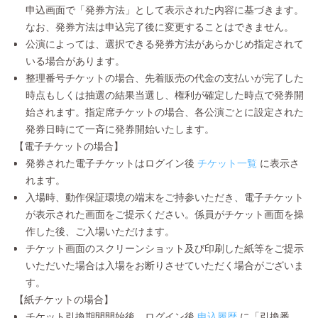
申込画面で「発券方法」として表示された内容に基づきます。
なお、発券方法は申込完了後に変更することはできません。
公演によっては、選択できる発券方法があらかじめ指定されて
いる場合があります。
整理番号チケットの場合、先着販売の代金の支払いが完了した
時点もしくは抽選の結果当選し、権利が確定した時点で発券開
始されます。指定席チケットの場合、各公演ごとに設定された
発券日時にて一斉に発券開始いたします。
【電子チケットの場合】
発券された電子チケットはログイン後
チケット一覧
に表示さ
れます。
入場時、動作保証環境の端末をご持参いただき、電子チケット
が表示された画面をご提示ください。係員がチケット画面を操
作した後、ご入場いただけます。
チケット画面のスクリーンショット及び印刷した紙等をご提示
いただいた場合は入場をお断りさせていただく場合がございま
す。
【紙チケットの場合】
チケット引換期間開始後、ログイン後
申込履歴
に「引換番