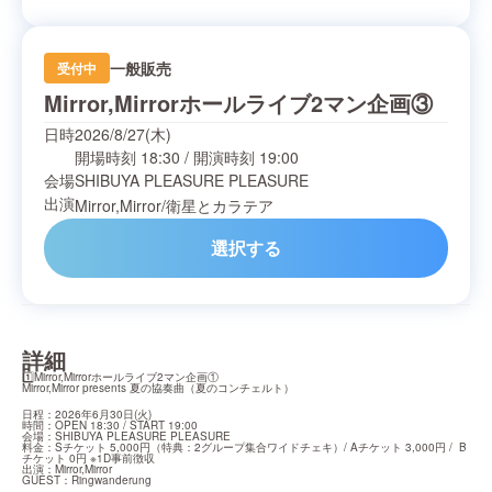
一般販売
受付中
Mirror,Mirrorホールライブ2マン企画③
日時
2026/8/27(木)
開場時刻
18:30
/
開演時刻
19:00
会場
SHIBUYA PLEASURE PLEASURE
出演
Mirror,Mirror
/
衛星とカラテア
選択する
詳細
1️⃣Mirror,Mirrorホールライブ2マン企画①

Mirror,Mirror presents 夏の協奏曲（夏のコンチェルト）
日程：2026年6月30日(火)

時間：OPEN 18:30 / START 19:00

会場：SHIBUYA PLEASURE PLEASURE

料金：Sチケット 5,000円（特典：2グループ集合ワイドチェキ）/ Aチケット 3,000円 /  B
チケット 0円 ※1D事前徴収

出演：Mirror,Mirror

GUEST：Ringwanderung