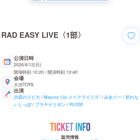
RAD EASY LIVE〈1部〉
公演日時
2026/4/12(日)
開場時刻
10:20
/ 開演時刻
10:40
会場
大須TOYS
出演
夕凪のスピカ
/
Maycry Liz-メイクライリズ-
/
みありー
/
折れな
いしっぽ
/
プラチナリボン
/
PLYDE
TICKET INFO
販売情報