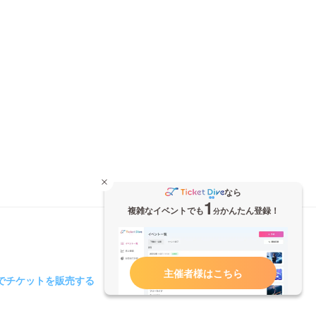
なら
1
複雑なイベントでも
かんたん登録！
分
主催者様はこちら
iveでチケットを販売する