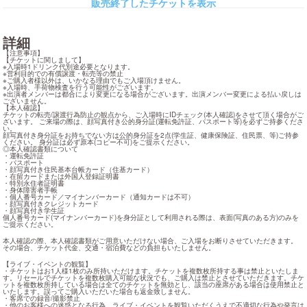
販売終了したチケットを表示
詳細
【注意事項】

【チケットに関しまして】

※入場時1ドリンク代別途必要となります。

※営利目的での有償譲渡・転売等の禁止

※ご購入者様以外は、いかなる理由でもご入場頂けません。

※入場時、手荷物検査を行う可能性がございます。

※出演者メンバーは都合により変更になる場合がございます。出演メンバー変更による払い戻しは
ございません。

【本人確認】

チケットの転売/譲渡行為防止の観点から、ご入場時にIDチェック(本人確認)をさせて頂く場合がご
ざいます。 ご来場の際は、顔写真付き公的身分証(運転免許証、パスポート等)を必ずご持参くださ
い。

顔写真付き身分証をお持ちでない方は公的身分証を2点(学生証、健康保険証、住⺠票、等)ご持参
ください。 身分証は必ず原本(コピー不可)をご提示ください。

◎本人確認書類について

・運転免許証

・パスポート

・顔写真付き住民基本台帳カード（住基カード）

・在留カードまたは外国人登録証明書

・特別永住者証明書

・身体障害者手帳

・個人番号カード／マイナンバーカード（通知カードは不可）

・顔写真付きクレジットカード

・顔写真付き学生証

個人番号カード(マイナンバーカード)を身分証として利用される際は、表面(写真のある方)のみを
ご提示ください。
本人確認の際、本人確認書類がご用意いただけない場合、ご入場をお断りさせていただきます。

その場合、チケット代金、交通・宿泊費などの負担もいたしません。
【ライブ・イベントの観覧】

・チケットはお1人様1枚のみ所持いただけます。チケットを複数枚所持する事は禁止といたしま
す。リセールでチケットを複数枚購入可能な状況でも、ご購入は禁止とさせていただきます。チケ
ットを複数枚所持している場合は全てのチケットを無効とし、該当の座席がある場合は使用禁止と
いたします。誤ってご購入いただいた場合も返金致しません。

・客席での録音/撮影禁止

・他のお客様への迷惑となる行為、ライブ・イベントを観覧いただくうえで不適切な行為や発言は