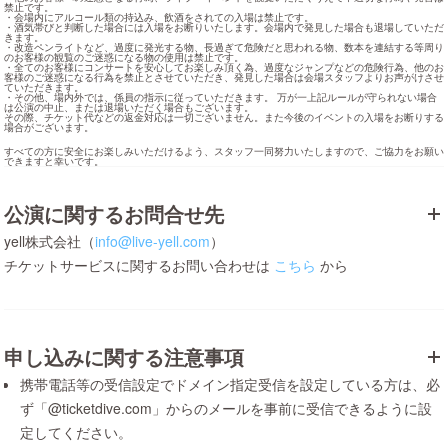
禁止です。

・会場内にアルコール類の持込み、飲酒をされての入場は禁止です。

・酒気帯びと判断した場合には入場をお断りいたします。会場内で発見した場合も退場していただ
きます。

・改造ペンライトなど、過度に発光する物、長過ぎて危険だと思われる物、数本を連結する等周り
のお客様の観覧のご迷惑になる物の使用は禁止です。

・全てのお客様にコンサートを安心してお楽しみ頂く為、過度なジャンプなどの危険行為、他のお
客様のご迷惑になる行為を禁止とさせていただき、発見した場合は会場スタッフよりお声がけさせ
ていただきます。

・その他、場内外では、係員の指示に従っていただきます。 万が一上記ルールが守られない場合
は公演の中止、または退場いただく場合もございます。

その際、チケット代などの返金対応は一切ございません。また今後のイベントの入場をお断りする
場合がございます。
すべての方に安全にお楽しみいただけるよう、スタッフ一同努力いたしますので、ご協力をお願い
できますと幸いです。
公演に関するお問合せ先
yell株式会社（
info@live-yell.com
）
チケットサービスに関するお問い合わせは
こちら
から
申し込みに関する注意事項
携帯電話等の受信設定でドメイン指定受信を設定している方は、必
ず「@ticketdive.com」からのメールを事前に受信できるように設
定してください。