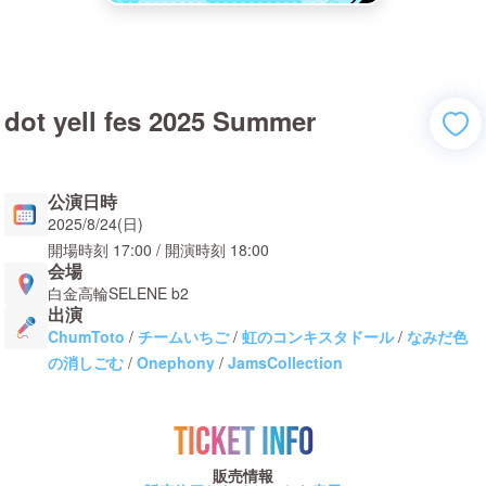
dot yell fes 2025 Summer
公演日時
2025/8/24(日)
開場時刻
17:00
/ 開演時刻
18:00
会場
白金高輪SELENE b2
出演
ChumToto
/
チームいちご
/
虹のコンキスタドール
/
なみだ色
の消しごむ
/
Onephony
/
JamsCollection
TICKET INFO
販売情報