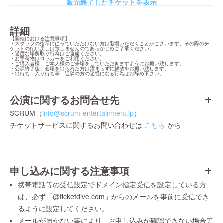
販売終了したチケットを表示
詳細
【開催における注意事項】

・スタッフの指示に従っていただけない方は退場いただくことがございます。その際のチ
ケットの払い戻しは致しませんのであらかじめご了承ください。

・過度な場所取り行為はご遠慮ください。

・お手荷物はロッカーをご利用ください。

・ご購入者様、ご本人様のご来場をしていただきますようにお願い致します。

・公演終了後、会場を出られた方は溜まらずに解散をお願い致します。

・出待ち、入り待ち等、近隣の方の迷惑になる行為はお辞め下さい。
公演に関するお問合せ先
SCRUM（
info@scrum-entertainment.jp
）
チケットサービスに関するお問い合わせは
こちら
から
申し込みに関する注意事項
携帯電話等の受信設定でドメイン指定受信を設定している方
は、必ず「@ticketdive.com」からのメールを事前に受信でき
るように設定してください。
メールが届かない事により、お申し込みが確認できない場合等