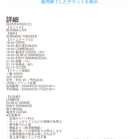
販売終了したチケットを表示
詳細
2026年6月6日(土)

【タイトル】

BUTABA-LIVE

【場所】

SUNHARO THEATER

【タイムテーブル】

18:00 OPEN

18:20 親不孝Dolls(20)

18:40 LΛMBDA(20)

19:00 義澄牙-GIZGA-（20）

19:20 GLIM of GRAND(20)

19:40 ENVY PARANOID(20)

21:00 調整（10）

21:10 特典会（60）

22:10 CLOSE

【チケット情報】

一般 ¥2000

当日 ¥2500

女性・学生 ¥0（予約必須）

※別途１ドリンク必要

告知解禁：2026年5月16日20:00〜

予約開始：2026年5月17日22:00〜
【出演者】

LΛMBDA

GLIM of GRAND

ENVY PARANOID

親不孝Dolls

義澄牙-GIZGA-

●注意事項

・会場キャパ 140人

・モッシュやリフトなどの危険行為禁止

・番号順での入場

・物販あり（終演後物販）

・荷物を使っての場所取りは禁止します

・お客様都合の返金は致しかねます

・再入場可能ドリンク代不要
