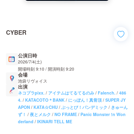
CYBER
公演日時
2026/7/4(土)
開場時刻
9:10
/ 開演時刻
9:20
会場
池袋リヴォイス
出演
ネコプラpixx.
/
アイテムはてるてるのみ
/
Falench.
/
486
4.
/
KATACOTO＊BANK
/
にっぽん！真骨頂
/
SUPER JY
APON
/
KATA☆CHU
/
ぶっとび！パンデミック
/
きゅーん
ず！
/
夜とメルク
/
NO FRAME
/
Panic Monster !n Won
derland
/
IKINARI TELL ME