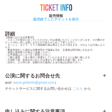
TICKET INFO
販売情報
販売終了したチケットを表示
詳細
【開催における注意事項】

・スタッフの指示に従っていただけない方は退場いただくことがございます。その際のチ
ケットの払い戻しは致しませんのであらかじめご了承ください。

・モッシュ、ダイブ、リフト他危険行為は禁止とさせて頂きます。そのような行為により
ケガ

・事故等発生した場合は当事者同士で協議を頂き、主催者は関与致しかねます。

・過度な場所取り行為はご遠慮ください。

・お手荷物はロッカーをご利用ください。

・ご購入者様、ご本人様のご来場をしていただきますようにお願い致します。

・公演終了後、会場を出られた方は溜まらずに解散をお願い致します。

・出待ち、入り待ち等、近隣の方の迷惑になる行為はお辞め下さい。
公演に関するお問合せ先
scot（
scot.girlsinfo@gmail.com
）
チケットサービスに関するお問い合わせは
こちら
から
申し込みに関する注意事項