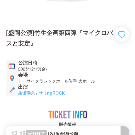
[盛岡公演]竹生企画第四弾『マイクロバ
スと安定』
公演日時
2025/12/19(金)
会場
トーサイクラシックホール岩手 大ホール
出演
生瀬勝久
/
サリngROCK
TICKET INFO
販売情報
12.19
受付終了
12/19(金)昼公演