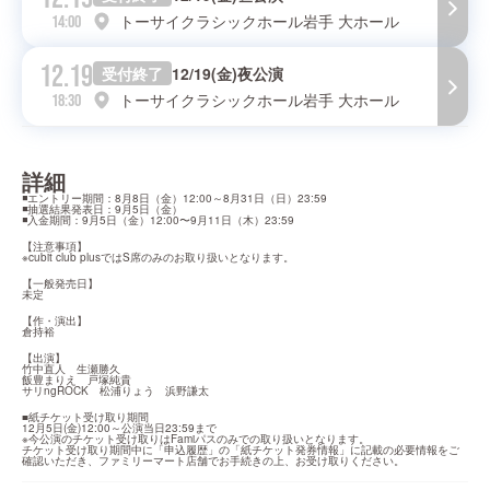
トーサイクラシックホール岩手 大ホール
14:00
12.19
受付終了
12/19(金)夜公演
トーサイクラシックホール岩手 大ホール
18:30
詳細
◾️エントリー期間：8月8日（金）12:00～8月31日（日）23:59

◾️抽選結果発表日：9月5日（金）

◾️入金期間：9月5日（金）12:00〜9月11日（木）23:59
【注意事項】

※cubit club plusではS席のみのお取り扱いとなります。
【一般発売日】

未定
【作・演出】

倉持裕
【出演】

竹中直人　生瀬勝久

飯豊まりえ　戸塚純貴

サリngROCK　松浦りょう　浜野謙太
■紙チケット受け取り期間

12月5日(金)12:00～公演当日23:59まで

※今公演のチケット受け取りはFamiパスのみでの取り扱いとなります。

チケット受け取り期間中に「申込履歴」の「紙チケット発券情報」に記載の必要情報をご
確認いただき、ファミリーマート店舗でお手続きの上、お受け取りください。