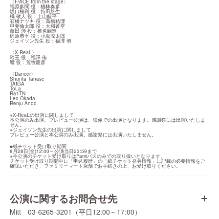
〈F/ACE from the stage〉

福原多聞 役：楢林奏多

坂口桜利 役：持田悠生

橘 敬人 役：上山航平

石橋ナツキ 役：高橋祐理

甲斐倫太郎 役：大和蒼空

藤田 渉 役：椎名鯛造

梶原恭平 役：小坂涼太郎

ジェイソン先生 役：福澤 侑
〈X-ReaL〉

玲王 役：福澤 侑

響 役：荒牧慶彦
〈Dancer〉

Shunta Tanase

TAIGA

ToLa

Ra1TN

Leo Okada

Renju Ando
※X-ReaLの出演に関しまして

本公演のみ出演。プレビュー公演は、映像での出演となります。感謝祭には出演いたしま
せん。

※ジェイソン先生の出演に関しまして

プレビュー公演と本公演のみ出演。感謝祭には出演いたしません。
■紙チケット受け取り期間

8月28日(金)12:00～公演当日23:59まで

※今公演のチケット受け取りはFamiパスのみでの取り扱いとなります。

チケット受け取り期間中に「申込履歴」の「紙チケット発券情報」に記載の必要情報をご
確認いただき、ファミリーマート店舗でお手続きの上、お受け取りください。
公演に関するお問合せ先
Mitt 03-6265-3201（平日12:00～17:00）