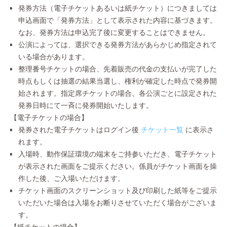
発券方法（電子チケットあるいは紙チケット）につきましては
申込画面で「発券方法」として表示された内容に基づきます。
なお、発券方法は申込完了後に変更することはできません。
公演によっては、選択できる発券方法があらかじめ指定されて
いる場合があります。
整理番号チケットの場合、先着販売の代金の支払いが完了した
時点もしくは抽選の結果当選し、権利が確定した時点で発券開
始されます。指定席チケットの場合、各公演ごとに設定された
発券日時にて一斉に発券開始いたします。
【電子チケットの場合】
発券された電子チケットはログイン後
チケット一覧
に表示さ
れます。
入場時、動作保証環境の端末をご持参いただき、電子チケット
が表示された画面をご提示ください。係員がチケット画面を操
作した後、ご入場いただけます。
チケット画面のスクリーンショット及び印刷した紙等をご提示
いただいた場合は入場をお断りさせていただく場合がございま
す。
【紙チケットの場合】