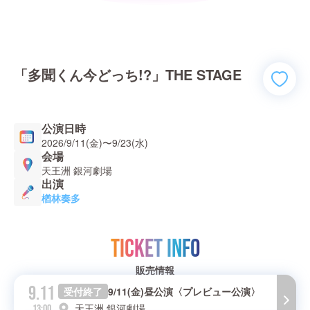
「多聞くん今どっち!?」THE STAGE
公演日時
2026/9/11(金)
〜
9/23(水)
会場
天王洲 銀河劇場
出演
楢林奏多
TICKET INFO
販売情報
9.11
受付終了
9/11(金)昼公演〈プレビュー公演〉
天王洲 銀河劇場
13:00