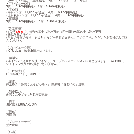
【チケット料金】〈全席指定〉S席：1・2階席　A席：3階席

▼プレビュー公演

S席：10,800円(税込)　A席：9,800円(税込)

▼本公演

<平日> S席：11,800円(税込)　A席：10,800円(税込)

<土日祝日> S席：12,800円(税込) 　A席：11,800円(税込)

▼感謝祭

S席：10,800円(税込) 　A席：9,800円(税込)
【注意事項】

※1公演
1枚まで
、複数公演申し込み可能（同一日時公演の申し込み不可）

※未就学児入場不可

※当日の座席の変更・返金対応など一切行えません。予めご了承いただいたお客様のみご購
入ください。
〈プレビュー公演〉

※X-ReaLは、映像出演となります。
〈感謝祭〉

※本イベントは舞台公演ではなく、ライブパフォーマンスの実施となります。 ※X-ReaL、
ジェイソン先生の出演はございません。
【一般発売日】

2026年8月1日(土)10:00〜
【原作】

師走ゆき「多聞くん今どっち!?」(白泉社「花とゆめ」連載)
【制作協力】

多聞くん今どっち!?製作委員会
【脚本】

川尻恵太(SUGARBOY)
【演出】

福澤 侑
【プロデューサー】

荒牧慶彦
【出演】
