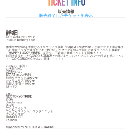
TICKET INFO
販売情報
販売終了したチケットを表示
詳細
GO!GO!SONIC!!vol.2

-otakun birthday bash!!-
作曲やMV作成を手掛けるクリエティブ事業『HappyLuckyWorks』とネオオタク達が集ま
った組織『ヲタク連合ギリギリBOYS』がタッグを組んで新たにオタクイベント事業部
『HAPPY LUCKY VIBES』を設立。不定期に音楽イベントを開催！！！

前回大盛況だったGO!GO!SONIC!!その第2弾としてバイブスメンバーの生誕お祝いイベン
ト『GO!GO!SONIC!!vol.2』開催！！！！！
2025.09.16(火)

at渋谷RING

OPEN17:00

START18:00(予定)

前売りチケット/2000yen

カメラエリア/1500yen

当日入場/各＋1000yen

(各＋1D)
cast/

NEOTOKYO-TRIBE

ZIGA

check×mate

チギリ

アンクライシス

てんてんスペシャルコラボユニット

ぎゃると地雷

HUSHHUSH

urumeru.
supported by NEOTOKYO-TRACKS