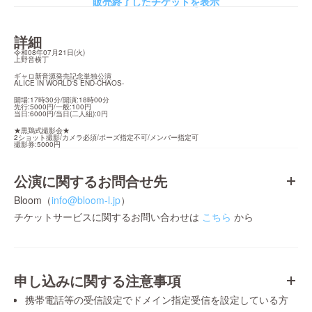
販売終了したチケットを表示
詳細
令和08年07月21日(火)

上野音横丁
ギャロ新音源発売記念単独公演

ALICE IN WORLD'S END-CHAOS-
開場:17時30分/開演:18時00分

先行:5000円/一般:100円

当日:6000円/当日(二人組):0円
★黒鶏式撮影会★

2ショット撮影/カメラ必須/ポーズ指定不可/メンバー指定可

撮影券:5000円
公演に関するお問合せ先
Bloom（
info@bloom-l.jp
）
チケットサービスに関するお問い合わせは
こちら
から
申し込みに関する注意事項
携帯電話等の受信設定でドメイン指定受信を設定している方