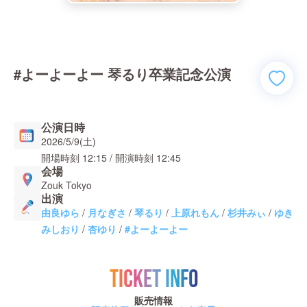
#よーよーよー 琴るり卒業記念公演
公演日時
2026/5/9(土)
開場時刻
12:15
/ 開演時刻
12:45
会場
Zouk Tokyo
出演
由良ゆら
/
月なぎさ
/
琴るり
/
上原れもん
/
杉井みぃ
/
ゆき
みしおり
/
杏ゆり
/
#よーよーよー
TICKET INFO
販売情報