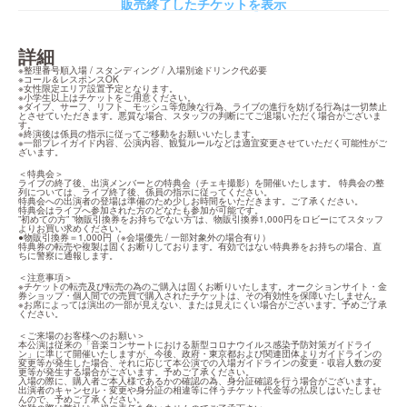
販売終了したチケットを表示
詳細
※整理番号順入場 / スタンディング / 入場別途ドリンク代必要

※コール＆レスポンスOK

※女性限定エリア設置予定となります。

※小学生以上はチケットをご用意ください。

※ダイブ、サーフ、リフト、モッシュ等危険な行為、ライブの進行を妨げる行為は一切禁止
とさせていただきます。悪質な場合、スタッフの判断にてご退場いただく場合がございま
す。

※終演後は係員の指示に従ってご移動をお願いいたします。

※一部プレイガイド内容、公演内容、観覧ルールなどは適宜変更させていただく可能性がご
ざいます。
＜特典会＞

ライブの終了後、出演メンバーとの特典会（チェキ撮影）を開催いたします。 特典会の整
列については、ライブ終了後、係員の指示に従ってください。

特典会への出演者の登場は準備のため少しお時間をいただきます。ご了承ください。

特典会はライブへ参加された方のどなたも参加が可能です。

”初めての方” ”物販引換券をお持ちでない方”は、物販引換券1,000円をロビーにてスタッフ
よりお買い求めください。

●物販引換券＝1,000円（※会場優先 / 一部対象外の場合有り）

特典券の転売や複製は固くお断りしております。有効ではない特典券をお持ちの場合、直
ちに警察に通報します。
＜注意事項＞

※チケットの転売及び転売の為のご購入は固くお断りいたします。オークションサイト・金
券ショップ・個人間での売買で購入されたチケットは、その有効性を保障いたしません。

※お席によっては演出の一部が見えない、または見えにくい場合がございます。予めご了承
ください。
＜ご来場のお客様へのお願い＞

本公演は従来の「音楽コンサートにおける新型コロナウイルス感染予防対策ガイドライ
ン」に準じて開催いたしますが、今後、政府・東京都および関連団体よりガイドラインの
変更等が発生した場合、それに応じて本公演での入場ガイドラインの変更・収容人数の変
更等が発生する場合がございます。予めご了承ください。

入場の際に、購入者ご本人様であるかの確認の為、身分証確認を行う場合がございます。

出演者のキャンセル・変更や身分証の相違等に伴うチケット代金等の払戻しはいたしませ
んので、予めご了承ください。
