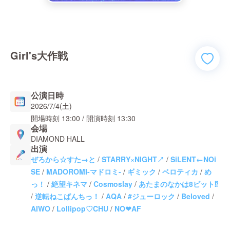
Girl's大作戦
公演日時
2026/7/4(土)
開場時刻
13:00
/ 開演時刻
13:30
会場
DIAMOND HALL
出演
ぜろから☆すた→と
/
STARRY×NIGHT↗︎
/
SiLENT←NOi
SE
/
MADOROMI-マドロミ-
/
ギミック
/
ベロティカ
/
め
っ！
/
絶望キネマ
/
Cosmoslay
/
あたまのなかは8ビット⁉︎
/
逆転ねこぱんちっ！
/
AQA
/
#ジューロック
/
Beloved
/
AIWO
/
Lollipop♡CHU
/
NO❤︎AF