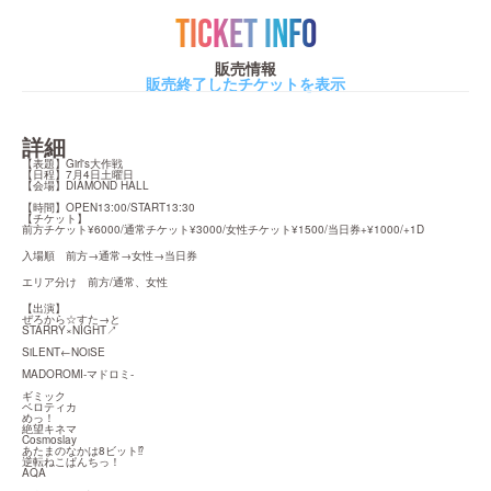
TICKET INFO
販売情報
販売終了したチケットを表示
詳細
【表題】Girl's大作戦

【日程】7月4日土曜日

【会場】DIAMOND HALL
【時間】OPEN13:00/START13:30

【チケット】

前方チケット¥6000/通常チケット¥3000/女性チケット¥1500/当日券+¥1000/+1D
入場順　前方→通常→女性→当日券
エリア分け　前方/通常、女性
【出演】

ぜろから☆すた→と

STARRY×NIGHT↗︎
SiLENT←NOiSE
MADOROMI-マドロミ-
ギミック

ベロティカ

めっ！

絶望キネマ

Cosmoslay

あたまのなかは8ビット⁉︎

逆転ねこぱんちっ！　

AQA