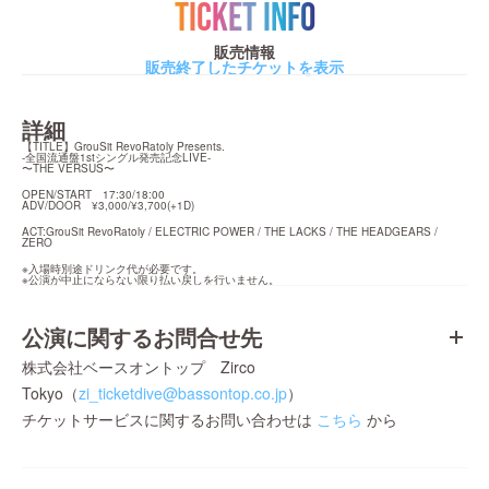
TICKET INFO
販売情報
販売終了したチケットを表示
詳細
【TITLE】GrouSit RevoRatoly Presents.

-全国流通盤1stシングル発売記念LIVE-

〜THE VERSUS〜
OPEN/START　17:30/18:00

ADV/DOOR　¥3,000/¥3,700(+1D)
ACT:GrouSit RevoRatoly / ELECTRIC POWER / THE LACKS / THE HEADGEARS / 
ZERO
※入場時別途ドリンク代が必要です。

※公演が中止にならない限り払い戻しを行いません。
公演に関するお問合せ先
株式会社ベースオントップ Zirco
Tokyo（
zi_ticketdive@bassontop.co.jp
）
チケットサービスに関するお問い合わせは
こちら
から