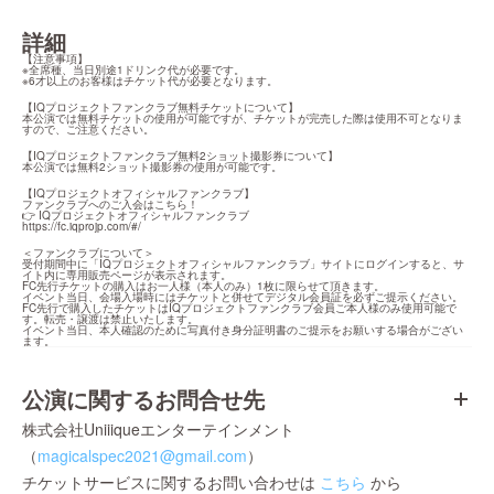
詳細
【注意事項】

※全席種、当日別途1ドリンク代が必要です。

※6才以上のお客様はチケット代が必要となります。
【IQプロジェクトファンクラブ無料チケットについて】

本公演では無料チケットの使用が可能ですが、チケットが完売した際は使用不可となりま
すので、ご注意ください。
【IQプロジェクトファンクラブ無料2ショット撮影券について】

本公演では無料2ショット撮影券の使用が可能です。
【IQプロジェクトオフィシャルファンクラブ】

ファンクラブへのご入会はこちら！

https://fc.iqprojp.com/#/
＜ファンクラブについて＞

受付期間中に「IQプロジェクトオフィシャルファンクラブ」サイトにログインすると、サ
イト内に専用販売ページが表示されます。

FC先行チケットの購入はお一人様（本人のみ）1枚に限らせて頂きます。

イベント当日、会場入場時にはチケットと併せてデジタル会員証を必ずご提示ください。

FC先行で購入したチケットはIQプロジェクトファンクラブ会員ご本人様のみ使用可能で
す。転売・譲渡は禁止いたします。

イベント当日、本人確認のために写真付き身分証明書のご提示をお願いする場合がござい
ます。
公演に関するお問合せ先
株式会社Uniiiqueエンターテインメント
（
magicalspec2021@gmail.com
）
チケットサービスに関するお問い合わせは
こちら
から