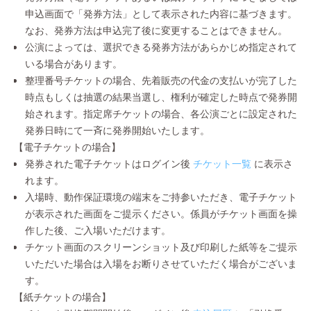
申込画面で「発券方法」として表示された内容に基づきます。
なお、発券方法は申込完了後に変更することはできません。
公演によっては、選択できる発券方法があらかじめ指定されて
いる場合があります。
整理番号チケットの場合、先着販売の代金の支払いが完了した
時点もしくは抽選の結果当選し、権利が確定した時点で発券開
始されます。指定席チケットの場合、各公演ごとに設定された
発券日時にて一斉に発券開始いたします。
【電子チケットの場合】
発券された電子チケットはログイン後
チケット一覧
に表示さ
れます。
入場時、動作保証環境の端末をご持参いただき、電子チケット
が表示された画面をご提示ください。係員がチケット画面を操
作した後、ご入場いただけます。
チケット画面のスクリーンショット及び印刷した紙等をご提示
いただいた場合は入場をお断りさせていただく場合がございま
す。
【紙チケットの場合】