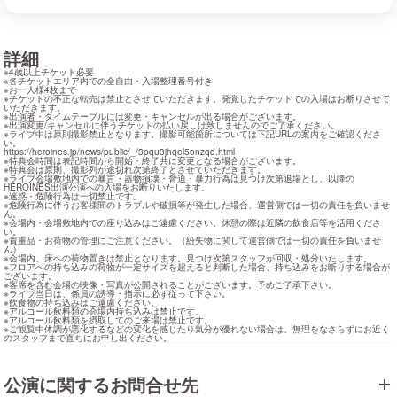
詳細
※4歳以上チケット必要

※各チケットエリア内での全自由・入場整理番号付き

※お一人様4枚まで

※チケットの不正な転売は禁止とさせていただきます。発覚したチケットでの入場はお断りさせて
いただきます。

※出演者・タイムテーブルには変更・キャンセルが出る場合がございます。

※出演変更/キャンセルに伴うチケットの払い戻しは致しませんのでご了承ください。

※ライブ中は原則撮影禁止となります。撮影可能箇所については下記URLの案内をご確認くださ
https://heroines.jp/news/public/_/3pqu3jhqel5onzqd.html
※特典会時間は表記時間から開始・終了共に変更となる場合がございます。

※特典会は原則、撮影列が途切れ次第終了とさせていただきます。

※ライブ会場敷地内での暴言・器物損壊・脅迫・暴力行為は見つけ次第退場とし、以降の
HEROINES出演公演への入場をお断りいたします。

※迷惑・危険行為は一切禁止です。

※危険行為に伴うお客様間のトラブルや破損等が発生した場合、運営側では一切の責任を負いませ
ん。

※会場内・会場敷地内での座り込みはご遠慮ください。休憩の際は近隣の飲食店等を活用くださ
い。

※貴重品・お荷物の管理にご注意ください。（紛失物に関して運営側では一切の責任を負いませ
ん）

※会場内、床への荷物置きは禁止となります。見つけ次第スタッフが回収・処分いたします。

※フロアへの持ち込みの荷物が一定サイズを超えると判断した場合、持ち込みをお断りする場合が
ございます。

※客席を含む会場の映像・写真が公開されることがございます。予めご了承下さい。

※ライブ当日は、係員の誘導・指示に必ず従って下さい。

※飲食物の持ち込みはご遠慮ください。

※アルコール飲料類の会場内持ち込みは禁止です。

※アルコール飲料類を摂取してのご来場は禁止です。

※ご観覧中体調が悪化するなどの変化を感じたり気分が優れない場合は、無理をなさらずにお近く
のスタッフまで直ちにお申し出ください。
公演に関するお問合せ先