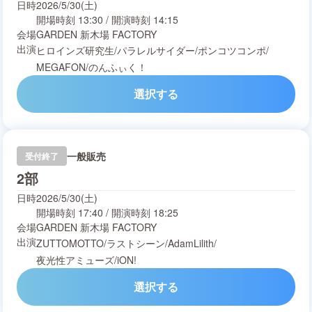
日時
2026/5/30(土)
開場時刻
13:30
/
開演時刻
14:15
会場
GARDEN 新木場 FACTORY
出演
ヒロインズ研究生
/
パラレルサイダー
/
ポンコツコンポ
/
MEGAFON
/
のんふぃく！
選択する
一般販売
受付終了
2部
日時
2026/5/30(土)
開場時刻
17:40
/
開演時刻
18:25
会場
GARDEN 新木場 FACTORY
出演
ZUTTOMOTTO
/
ラストシーン
/
AdamLilith
/
夜光性アミューズ
/
iON!
選択する