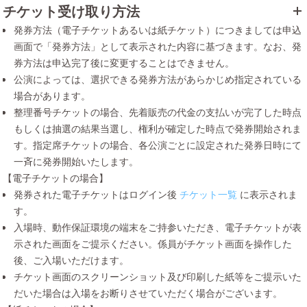
チケット受け取り方法
発券方法（電子チケットあるいは紙チケット）につきましては申込
画面で「発券方法」として表示された内容に基づきます。なお、発
券方法は申込完了後に変更することはできません。
公演によっては、選択できる発券方法があらかじめ指定されている
場合があります。
整理番号チケットの場合、先着販売の代金の支払いが完了した時点
もしくは抽選の結果当選し、権利が確定した時点で発券開始されま
す。指定席チケットの場合、各公演ごとに設定された発券日時にて
一斉に発券開始いたします。
【電子チケットの場合】
発券された電子チケットはログイン後
チケット一覧
に表示されま
す。
入場時、動作保証環境の端末をご持参いただき、電子チケットが表
示された画面をご提示ください。係員がチケット画面を操作した
後、ご入場いただけます。
チケット画面のスクリーンショット及び印刷した紙等をご提示いた
だいた場合は入場をお断りさせていただく場合がございます。