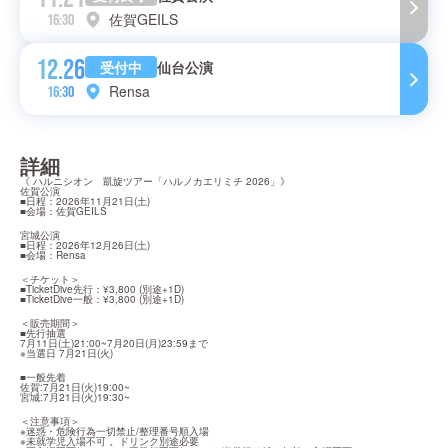
佐賀GEILS
16:30
12.26
受付中
仙台公演
Rensa
16:30
詳細
《 ハルニシオン　凱旋ツアー「ハルノカエリミチ 2026」》

佐賀公演

■日程：2026年11月21日(土)

■会場：佐賀GEILS
宮城公演

■日程：2026年12月26日(土)

■会場：Rensa
＜チケット＞

■TicketDive先行：¥3,800 (別途+1D)

■TicketDive一般：¥3,800 (別途+1D)
＜販売期間＞

■先行抽選

7月11日(土)21:00~7月20日(月)23:59まで

※当選日 7月21日(火)
■一般先着

佐賀:7月21日(火)19:00~

宮城:7月21日(火)19:30~
＜注意事項＞

※迷惑・危険行為一切禁止/整理番号順入場

※未就学児入場不可 。ドリンク別途必要
