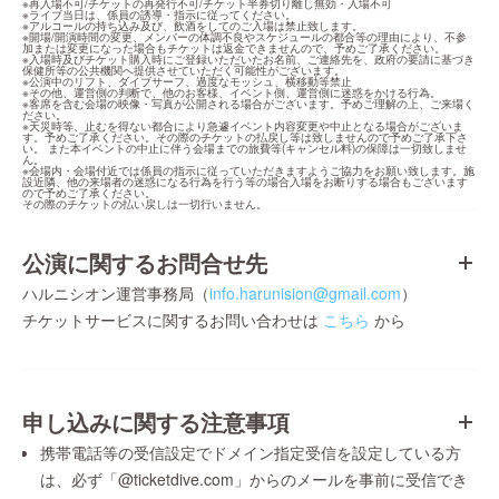
※再入場不可/チケットの再発行不可/チケット半券切り離し無効・入場不可

※ライブ当日は、係員の誘導・指示に従ってください。

※アルコールの持ち込み及び、飲酒をしてのご入場は禁止致します。

※開場/開演時間の変更、メンバーの体調不良やスケジュールの都合等の理由により、不参
加または変更になった場合もチケットは返金できませんので、予めご了承ください。

※入場時及びチケット購入時にご登録いただいたお名前、ご連絡先を、政府の要請に基づき
保健所等の公共機関へ提供させていただく可能性がございます。

※公演中のリフト、ダイブサーフ、過度なモッシュ、横移動等禁止

※その他、運営側の判断で、他のお客様、イベント側、運営側に迷惑をかける行為。

※客席を含む会場の映像・写真が公開される場合がございます。予めご理解の上、ご来場く
ださい。

※天災時等、止むを得ない都合により急遽イベント内容変更や中止となる場合がございま
す。予めご了承ください。その際のチケットの払戻し等は致しませんので予めご了承下さ
い。 また本イベントの中止に伴う会場までの旅費等(キャンセル料)の保障は一切致しませ
ん。

※会場内・会場付近では係員の指示に従っていただきますようご協力をお願い致します。施
設近隣、他の来場者の迷惑になる行為を行う等の場合入場をお断りする場合もございます
ので予めご了承ください。

その際のチケットの払い戻しは一切行いません。
公演に関するお問合せ先
ハルニシオン運営事務局（
info.harunision@gmail.com
）
チケットサービスに関するお問い合わせは
こちら
から
申し込みに関する注意事項
携帯電話等の受信設定でドメイン指定受信を設定している方
は、必ず「@ticketdive.com」からのメールを事前に受信でき