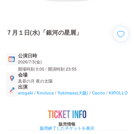
​７月１日(水)「銀河の星屑」
公演日時
2026/7/3(金)
開場時刻
0:00
/ 開演時刻
23:55
会場
真昼の月 夜の太陽
出演
atogaki
/
Knoluca
/
Yukimasa(大阪)
/
Caorio
/
KIPOLLO
TICKET INFO
販売情報
販売終了したチケットを表示