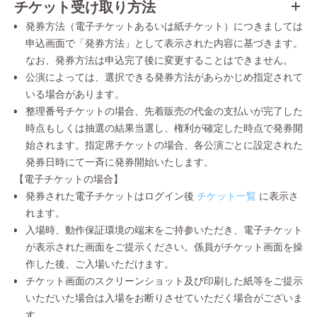
チケット受け取り方法
発券方法（電子チケットあるいは紙チケット）につきましては
申込画面で「発券方法」として表示された内容に基づきます。
なお、発券方法は申込完了後に変更することはできません。
公演によっては、選択できる発券方法があらかじめ指定されて
いる場合があります。
整理番号チケットの場合、先着販売の代金の支払いが完了した
時点もしくは抽選の結果当選し、権利が確定した時点で発券開
始されます。指定席チケットの場合、各公演ごとに設定された
発券日時にて一斉に発券開始いたします。
【電子チケットの場合】
発券された電子チケットはログイン後
チケット一覧
に表示さ
れます。
入場時、動作保証環境の端末をご持参いただき、電子チケット
が表示された画面をご提示ください。係員がチケット画面を操
作した後、ご入場いただけます。
チケット画面のスクリーンショット及び印刷した紙等をご提示
いただいた場合は入場をお断りさせていただく場合がございま
す。