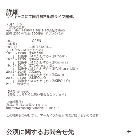
詳細
ツイキャスにて同時無料配信ライブ開催。
７月１日(水)

「銀河の星屑」

open/start 18:00/18:30(18:20頃配信start)

前売 2300円/当日 2500円(1ドリンク代別)
18:00　　　     ----OPEN----

＜本番＞

18:20頃  　　　----配信START----　

↓（18:25～ＭＣかわぞめ）

18:30～19:00　①atogaki

　　↓（転換中：ＭＣかわぞめ＋①atogaki）

19:05～19:35　②Knoluca

　　↓（転換中：ＭＣかわぞめ＋②Knoluca）

19:40～20:10　③Yukimasa(大阪)

　　↓（転換中：ＭＣかわぞめ＋③Yukimasa(大阪)）

20:15～20:45　④Caorio

　　↓（転換中：ＭＣかわぞめ＋④Caorio）

20:50～21:20　⑤KIPOLLO

　　↓（転換中：ＭＣかわぞめ＋⑤KIPOLLO）

21:30   終演予定
【MC】かわぞめ

（都合によりＭＣは無い場合もございます）
＜無料配信＞

https://twitcasting.tv/mahiru20101106
この時間をのがしても、アーカイブが三日間ほど残りますので是非！
公演に関するお問合せ先