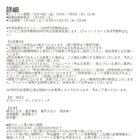
詳細
◾️エントリー期間：12月19日（金）12:00～1月5日（月）12:00

◾️抽選結果発表日：1月10日（土）

◾️入金期間：1月10日（土）12:00〜1月21日（水）23:59
●中高生割引チケット：1,000円(手数料込み)

※コンビニ決済手数料220円/件は別途発生致します。(クレジットカード決済手数料はな
し）
【注意事項】

※お一人につき申込は1枚までとなります。(第三希望まで選択可能)

※ご観劇日の時点で、中学・高校生の方のみがお申込みいただけます。

※公演当日の開場時間から受付にて引換券と学生証をご提示ください。指定席券とお引換い
たします。

※申込対象外であることが発覚した場合は、ご入場をお断りする場合がございます。予めご
理解いただきますようお願い致します。

※座席はお選びいただけません。トラムシート（半お立見席）、見えづらいお席のご案内に
なる場合がございますので予めご了承ください。

※お申込にあたり、申込URL内のアンケートにご回答ください。(必須) ご回答内容は今後の
キューブ舞台制作の参考にさせていただきます。ご回答内容によって当選が左右されるこ
とはございませんので、ご自由にお書きください。

※抽選での受付となります。先着ではございません。また一般発売以降の取扱はございませ
ん。アンケート回答のお時間も踏まえ、余裕を持ってお申込みくださいませ。
※4月8日(水)昼夜公演は収録のため客席にカメラが入ります。予めご了承くださいませ。
【作・演出】

ケラリーノ・サンドロヴィッチ
【出演】

緒川たまき　瀬戸康史　瀬戸さおり　清水伸／

赤堀雅秋　萩原聖人／

鈴木慶一
■紙チケット受け取り期間

3月15日(日)12:00～公演当日23:59まで

※今公演のチケット受け取りはFamiパスのみでの取り扱いとなります。

チケット受け取り期間中に「申込履歴」の「紙チケット発券情報」に記載の必要情報をご
確認いただき、ファミリーマート店舗でお手続きの上、お受け取りください。