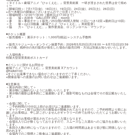
＜タイトル＞劇場アニメ『ひゃくえむ。』背景美術展　ー研ぎ澄まされた世界は全て煌め
くー　

＜開催日時＞: 7月17日(金)、18日(土)、19日(日)、24日(金)、25日(土)、26日(日) 

※月〜木曜日の開催はございませんのでご注意ください。

＜開場時間＞12:00〜18:00（最終日は17:00まで）

＜会　　場＞吉祥寺「GALLERY IRO 」room3

＜参　　加＞事前チケット販売／25分間の時間入替制（1日につき12回 ※最終日は10回）

＜主　　催＞山口渓観薫（劇場アニメ『ひゃくえむ。』美術監督）

＜協　　力＞『ひゃくえむ。』製作委員会、ロックンロール・マウンテン
◾️チケット概要

＜販売価格＞：展示チケット：1,000円(税込)＋システム手数料
＜販売スケジュール＞オンライン抽選予約：2026年5月25日(月)18:00 〜 6月7日(日)23:59

※その後、残枠分の先行販売が発生した場合の販売日時・方法は別途お知らせいたします。
＜入場特典＞

特製大型背景美術ポストカード
◾️イベントに関するお問合せ

劇場アニメ『ひゃくえむ。』背景美術展 Xアカウント

@haikei100

※すぐにお返事できない場合がございますのでご了承ください。

※開催会場への直接のお問い合わせはご遠慮願います。
◾️注意事項

＜展示内容に関して＞

・展示物には触れないようにお願いいたします。

・展示物の撮影は基本的にご遠慮願います。撮影可能なものは会場でその旨記載をいたし
ます。
＜会場に関して＞

・ご予約時間の10分以上前のお並びはご遠慮願います。

・ギャラリー１階では別の方の展覧会が開催されておりますので、ご予約時間より前にお
越しのお客様は、申し訳ございませんがギャラリーの外でお待ちいただくようお願いいた
します。

・前の回のお客様が退出されてからのご入場となります。

・会場出入り口が狭くなっておりますので、スムーズなご入退出へのご協力をお願いいた
します。

・各回少人数の枠になっておりますので、ご入場の時間差はあまり並び順に関係しないと
思われます。

・会場内でのご喫煙とご飲食はご遠慮願います。
