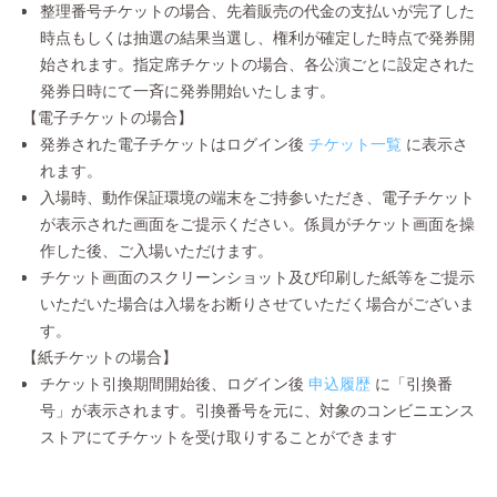
整理番号チケットの場合、先着販売の代金の支払いが完了した
時点もしくは抽選の結果当選し、権利が確定した時点で発券開
始されます。指定席チケットの場合、各公演ごとに設定された
発券日時にて一斉に発券開始いたします。
【電子チケットの場合】
発券された電子チケットはログイン後
チケット一覧
に表示さ
れます。
入場時、動作保証環境の端末をご持参いただき、電子チケット
が表示された画面をご提示ください。係員がチケット画面を操
作した後、ご入場いただけます。
チケット画面のスクリーンショット及び印刷した紙等をご提示
いただいた場合は入場をお断りさせていただく場合がございま
す。
【紙チケットの場合】
チケット引換期間開始後、ログイン後
申込履歴
に「引換番
号」が表示されます。引換番号を元に、対象のコンビニエンス
ストアにてチケットを受け取りすることができます