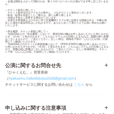
・会場は階段を上がって2階のため、車イスやベビーカーの入場ができず申し訳ございませ
ん。
＜チケット販売に関して＞

・チケット販売当日はアクセスが集中し、つながりにくい場合がございます。

・転売・転用を目的としたご購入は、固くお断り致します。

・内容は予告なく変更する場合がございます。

・災害や天変地異およびそれに伴う交通機関トラブル等に起因する開催の中止・中断が発
生した場合の返金対応はしかねますので、あらかじめご了承のうえでお買い求めをお願い
いたします。
＜申込履歴、チケット券面に関して＞

・TicketDive上の「申込履歴」において、開演日時の欄はお申し込みいただいた枠にかかわ
らず「12:00」と表示されます。こちらはシステム上の仕様によるもので、実際の枠に影響
はございませんので、ご安心ください。正しい枠は、開場名下部の「◯◯:◯◯の回」の箇
所にてご確認いただけます。

・TicketDive上のチケットの券面画像において、OPEN STARTの欄はお申し込みいただい
た枠にかかわらずそれぞれ「12:00」と表示されます。こちらはシステム上の仕様によるも
ので、実際の枠に影響はございませんので、ご安心ください。正しい来場時間は、チケッ
ト下部「◯◯:◯◯の回」の箇所にてご確認いただけます。
公演に関するお問合せ先
『ひゃくえむ。』背景美術
（
hyakuemu.haikeibijutsu2026@gmail.com
）
チケットサービスに関するお問い合わせは
こちら
から
申し込みに関する注意事項