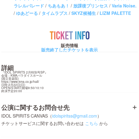
ラレルパレード
/
ちあもあ！
/
放課後プリンセス
/
Varia Noise.
/
ゆあどーる
/
タイムラプス
/
SKYZ候補生
/
LIZM PALETTE
TICKET INFO
販売情報
販売終了したチケットを表示
詳細
『IDOL SPIRITS 2月特別号SP』

会場：KMAパラダイスホール

https://www.kma.co.jp/hall/
日時:2月22日(日)

OPEN/START:開場9:50/10:10

終演予定20:00
公演に関するお問合せ先
IDOL SPIRITS CANVAS（
idolspiritss@gmail.com
）
チケットサービスに関するお問い合わせは
こちら
から