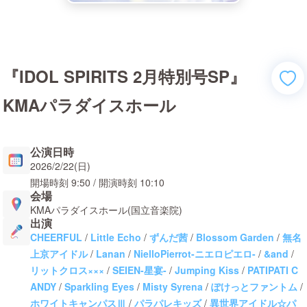
『IDOL SPIRITS 2月特別号SP』
KMAパラダイスホール
公演日時
2026/2/22(日)
開場時刻
9:50
/ 開演時刻
10:10
会場
KMAパラダイスホール(国立音楽院)
出演
CHEERFUL
/
Little Echo
/
ずんだ茜
/
Blossom Garden
/
無名
上京アイドル
/
Lanan
/
NielloPierrot-ニエロピエロ-
/
&and
/
リットクロス×××
/
SEIEN-星宴-
/
Jumping Kiss
/
PATIPATI C
ANDY
/
Sparkling Eyes
/
Misty Syrena
/
ぽけっとファントム
/
ホワイトキャンパスⅢ
/
パラパレキッズ
/
異世界アイドル☆パ