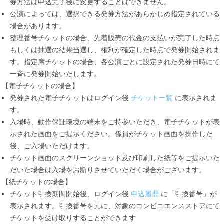
券方法は申込完了後に変更することはできません。
公演によっては、選択できる発券方法があらかじめ指定されている
場合があります。
整理番号チケットの場合、先着販売の代金の支払いが完了した時点
もしくは抽選の結果当選し、権利が確定した時点で発券開始されま
す。指定席チケットの場合、各公演ごとに設定された発券日時にて
一斉に発券開始いたします。
【電子チケットの場合】
発券された電子チケットはログイン後
チケット一覧
に表示されま
す。
入場時、動作保証環境の端末をご持参いただき、電子チケットが表
示された画面をご提示ください。係員がチケット画面を操作した
後、ご入場いただけます。
チケット画面のスクリーンショット及び印刷した紙等をご提示いた
だいた場合は入場をお断りさせていただく場合がございます。
【紙チケットの場合】
チケット引換期間開始後、ログイン後
申込履歴
に「引換番号」が
表示されます。引換番号を元に、対象のコンビニエンスストアにて
チケットを受け取りすることができます