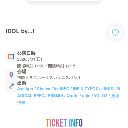
IDOL by...!
公演日時
2026/5/31(日)
開場時刻
11:30
/ 開演時刻
12:15
会場
福岡トヨタホールスカラエスパシオ
出演
Axelight
/
Chalca
/
feelNEO
/
INFINITYFOX
/
JINKS
/
M
AGICAL SPEC
/
PRSMIN
/
Quubi
/
uijin
/
YOLOZ
/
折原
伊桜
TICKET INFO