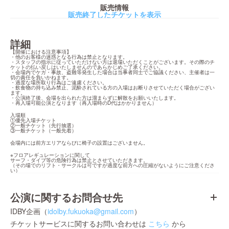
販売情報
販売終了したチケットを表示
詳細
【開催における注意事項】

・他のお客様の迷惑となる行為は禁止となります。

・スタッフの指示に従っていただけない方は退場いただくことがございます。その際のチ
ケットの払い戻しはいたしませんのであらかじめご了承ください。

・会場内でケガ・事故、盗難等発生した場合は当事者同士でご協議ください、主催者は一
切の責任を負いかねます。

・過度な場所取り行為はご遠慮ください。

・飲食物の持ち込み禁止、泥酔されている方の入場はお断りさせていただく場合がござい
ます。

・公演終了後、会場を出られた方は溜まらずに解散をお願いいたします。

・再入場可能公演となります（再入場時のD代はかかりません）
入場順

①優先入場チケット

②一般チケット（先行抽選）

③一般チケット（一般先着）
会場内には前方エリアならびに椅子の設置はございません。
※フロアレギュレーションに関して

サーフ・ダイブ等の危険行為は禁止とさせていただきます。

（その場でのリフト・サークルは可ですが過度な前方への圧縮がないようにご注意くださ
い）
公演に関するお問合せ先
IDBY企画（
idolby.fukuoka@gmail.com
）
チケットサービスに関するお問い合わせは
こちら
から