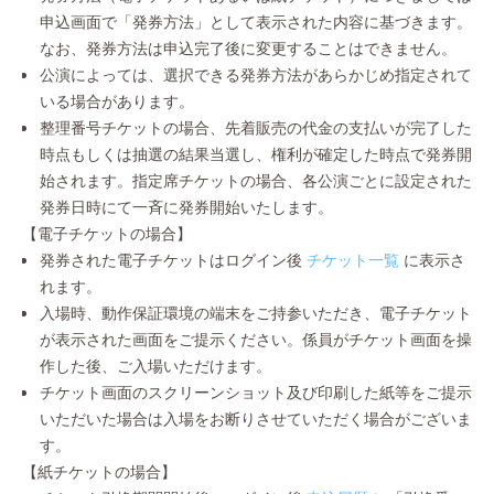
申込画面で「発券方法」として表示された内容に基づきます。
なお、発券方法は申込完了後に変更することはできません。
公演によっては、選択できる発券方法があらかじめ指定されて
いる場合があります。
整理番号チケットの場合、先着販売の代金の支払いが完了した
時点もしくは抽選の結果当選し、権利が確定した時点で発券開
始されます。指定席チケットの場合、各公演ごとに設定された
発券日時にて一斉に発券開始いたします。
【電子チケットの場合】
発券された電子チケットはログイン後
チケット一覧
に表示さ
れます。
入場時、動作保証環境の端末をご持参いただき、電子チケット
が表示された画面をご提示ください。係員がチケット画面を操
作した後、ご入場いただけます。
チケット画面のスクリーンショット及び印刷した紙等をご提示
いただいた場合は入場をお断りさせていただく場合がございま
す。
【紙チケットの場合】