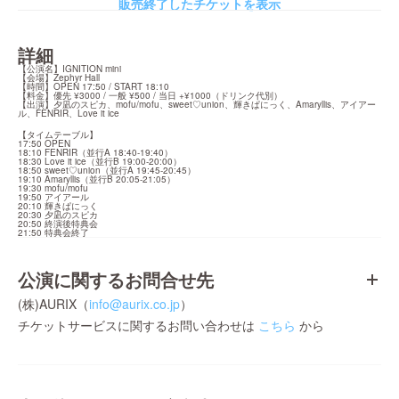
販売終了したチケットを表示
詳細
【公演名】IGNITION mini

【会場】Zephyr Hall

【時間】OPEN 17:50 / START 18:10

【料金】優先 ¥3000 / 一般 ¥500 / 当日 +¥1000（ドリンク代別）

【出演】夕凪のスピカ、mofu/mofu、sweet♡union、輝きぱにっく、Amaryllis、アイアー
ル、FENRIR、Love it ice
【タイムテーブル】

17:50 OPEN

18:10 FENRIR（並行A 18:40-19:40）

18:30 Love it ice（並行B 19:00-20:00）

18:50 sweet♡union（並行A 19:45-20:45）

19:10 Amaryllis（並行B 20:05-21:05）

19:30 mofu/mofu

19:50 アイアール

20:10 輝きぱにっく

20:30 夕凪のスピカ

20:50 終演後特典会

21:50 特典会終了
公演に関するお問合せ先
(株)AURIX（
info@aurix.co.jp
）
チケットサービスに関するお問い合わせは
こちら
から