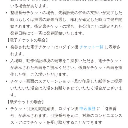
いる場合があります。
整理番号チケットの場合、先着販売の代金の支払いが完了した
時点もしくは抽選の結果当選し、権利が確定した時点で発券開
始されます。指定席チケットの場合、各公演ごとに設定された
発券日時にて一斉に発券開始いたします。
【電子チケットの場合】
発券された電子チケットはログイン後
チケット一覧
に表示さ
れます。
入場時、動作保証環境の端末をご持参いただき、電子チケット
が表示された画面をご提示ください。係員がチケット画面を操
作した後、ご入場いただけます。
チケット画面のスクリーンショット及び印刷した紙等をご提示
いただいた場合は入場をお断りさせていただく場合がございま
す。
【紙チケットの場合】
チケット引換期間開始後、ログイン後
申込履歴
に「引換番
号」が表示されます。引換番号を元に、対象のコンビニエンス
ストアにてチケットを受け取りすることができます