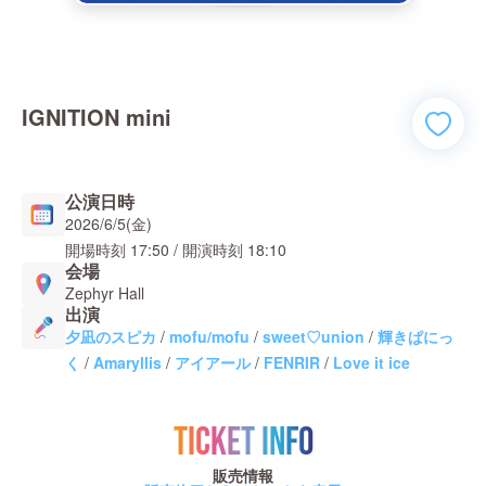
IGNITION mini
公演日時
2026/6/5(金)
開場時刻
17:50
/ 開演時刻
18:10
会場
Zephyr Hall
出演
夕凪のスピカ
/
mofu/mofu
/
sweet♡union
/
輝きぱにっ
く
/
Amaryllis
/
アイアール
/
FENRIR
/
Love it ice
TICKET INFO
販売情報