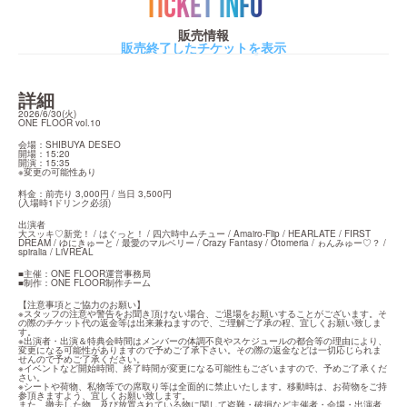
TICKET INFO
販売情報
販売終了したチケットを表示
詳細
2026/6/30(火)

ONE FLOOR vol.10
会場：SHIBUYA DESEO

開場：15:20

開演：15:35

※変更の可能性あり
料金：前売り 3,000円 / 当日 3,500円

(入場時1ドリンク必須)
出演者

大スッキ♡新党！ / はぐっと！ / 四六時中ムチュー / Amairo-Flip / HEARLATE / FIRST 
DREAM / ゆにきゅーと / 最愛のマルベリー / Crazy Fantasy / Otomeria / ゎんみゅー♡？ / 
spiralia / LiVREAL
■主催：ONE FLOOR運営事務局

■制作：ONE FLOOR制作チーム
【注意事項とご協力のお願い】

※スタッフの注意や警告をお聞き頂けない場合、ご退場をお願いすることがございます。そ
の際のチケット代の返金等は出来兼ねますので、ご理解ご了承の程、宜しくお願い致しま
す。

※出演者・出演＆特典会時間はメンバーの体調不良やスケジュールの都合等の理由により、
変更になる可能性がありますので予めご了承下さい。その際の返金などは一切応じられま
せんので予めご了承ください。

※イベントなど開始時間、終了時間が変更になる可能性もございますので、予めご了承くだ
さい。

※シートや荷物、私物等での席取り等は全面的に禁止いたします。移動時は、お荷物をご持
参頂きますよう、宜しくお願い致します。

また、撤去した物、及び放置されている物に関して盗難・破損など主催者・会場・出演者