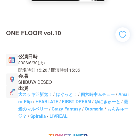
ONE FLOOR vol.10
公演日時
2026/6/30(火)
開場時刻
15:20
/ 開演時刻
15:35
会場
SHIBUYA DESEO
出演
大スッキ♡新党！
/
はぐっと！
/
四六時中ムチュー
/
Amai
ro-Flip
/
HEARLATE
/
FIRST DREAM
/
ゆにきゅーと
/
最
愛のマルベリー
/
Crazy Fantasy
/
Otomeria
/
ゎんみゅー
♡？
/
Spiralia
/
LiVREAL