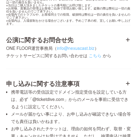
は一切の責任を負いません。

※当日はご購入頂きましたチケットの番号順にお呼び致します。

※お荷物、貴重品の管理はお客様ご自身で管理お願い致します。盗難の際は弊社は一切の責
任を負いませんのでご了承下さい。

※会場内でのトラブルや、お客様同士での怪我、破損時は弊社は一切の責任を負いませんの
でご了承下さい。

※会場内は、入場規制をかける場合がございます。予めご了承の程、宜しくお願い申し上げ
ます。
公演に関するお問合せ先
ONE FLOOR運営事務局（
info@nexuscast.biz
）
チケットサービスに関するお問い合わせは
こちら
から
申し込みに関する注意事項
携帯電話等の受信設定でドメイン指定受信を設定している方
は、必ず「@ticketdive.com」からのメールを事前に受信でき
るように設定してください。
メールが届かない事により、お申し込みが確認できない場合等
でも責任は負いかねます。
お申し込みされたチケットは、理由の如何を問わず、取替・変
更・キャンセルはお受けできません。ただし、抽選申込は抽選