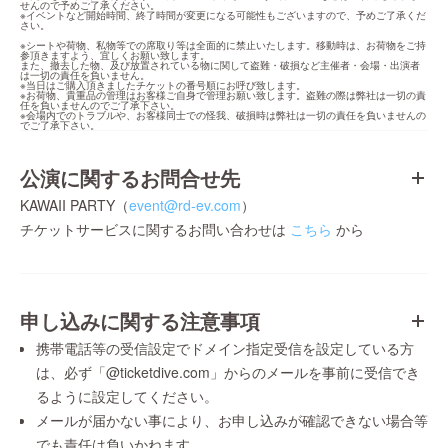
せんので予めご了承ください。

※イベントなど開始時間、終了時間が変更になる可能性もございますので、予めご了承くだ
さい。
※シートや荷物、私物等での席取り等は全面的に禁止いたします。移動時は、お荷物をご持
参頂きますよう、宜しくお願い致します。

また、撤去した物、及び放置されている物に関して盗難・破損など主催者・会場・出演者
は一切の責任を負いません。

※当日はご購入頂きましたチケットの番号順にお呼び致します。

※お荷物、貴重品の管理はお客様ご自身で管理お願い致します。盗難の際は弊社は一切の責
任を負いませんのでご了承下さい。

※会場内でのトラブルや、お客様同士での怪我、破損時は弊社は一切の責任を負いませんの
でご了承下さい。
公演に関するお問合せ先
KAWAII PARTY（
event@rd-ev.com
）
チケットサービスに関するお問い合わせは
こちら
から
申し込みに関する注意事項
携帯電話等の受信設定でドメイン指定受信を設定している方
は、必ず「@ticketdive.com」からのメールを事前に受信でき
るように設定してください。
メールが届かない事により、お申し込みが確認できない場合等
でも責任は負いかねます。