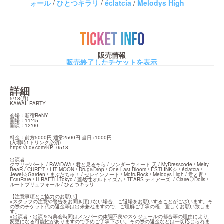
ォール
/
ひとつキラリ
/
éclatcia
/
Melodys High
TICKET INFO
販売情報
販売終了したチケットを表示
詳細
5/18(月)

KAWAII PARTY
会場：新宿ReNY

開場：11:45

開演：12:00
料金：前方5000円 通常2500円 当日+1000円

https://t-dv.com/KP_0518
出演者

クマリデパート / RAViDAVi / 君と見るそら / ワンダーウィード 天 / MyDresscode / Melty 
BeaR / CURE'T / LIT MOON / Drug&Drop / One Last Bloom / ESTLINK☆ / éclatcia / 
Jewel☆Garden / まぶだちゅ！ / セレインノート / MofruRock / Melodys High / 君と青 / 
EcruRare / HIRAETH.Tokyo / 蓋然性オルトイズム / TEARS-ティアーズ- / Claire♡Dolls / 
ルートプリュフォール / ひとつキラリ
【注意事項とご協力のお願い】

※スタッフの注意や警告をお聞き頂けない場合、ご退場をお願いすることがございます。そ
の際のチケット代の返金等は出来兼ねますので、ご理解ご了承の程、宜しくお願い致しま
す。

※出演者・出演＆特典会時間はメンバーの体調不良やスケジュールの都合等の理由により、
変更になる可能性がありますので予めご了承下さい。その際の返金などは一切応じられま