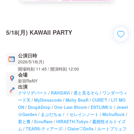
5/18(月) KAWAII PARTY
公演日時
2026/5/18(月)
開場時刻
11:45
/ 開演時刻
12:00
会場
新宿ReNY
出演
クマリデパート
/
RAViDAVi
/
君と見るそら
/
ワンダーウィ
ード天
/
MyDresscode
/
Melty BeaR
/
CURE'T
/
LIT MO
ON
/
Drug&Drop
/
One Last Bloom
/
ESTLINK☆
/
Jewel
☆Garden
/
まぶだちゅ！
/
セレインノート
/
MofruRock
/
君と青
/
EcruRare
/
HIRAETH.Tokyo
/
蓋然性オルトイズ
ム
/
TEARS-ティアーズ-
/
Claire♡Dolls
/
ルートプリュフ