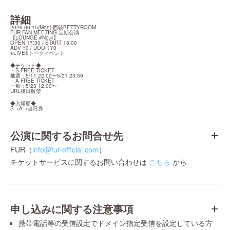
詳細
2026.06.15(Mon) 西荻BETTYROOM

FUR FAN MEETING 定期公演

【LOUNGE #No.4】

OPEN 17:30 / START 18:00

ADV ¥0 / DOOR ¥0

※LIVE&トークイベント
◆チケット◆

・S FREE TICKET

抽選：5/11 22:00〜5/21 23:59

・A FREE TICKET

一般：5/23 12:00〜

URL後日解禁
◆入場順◆

S→A→当日券
公演に関するお問合せ先
FUR（
info@fur-official.com
）
チケットサービスに関するお問い合わせは
こちら
から
申し込みに関する注意事項
携帯電話等の受信設定でドメイン指定受信を設定している方