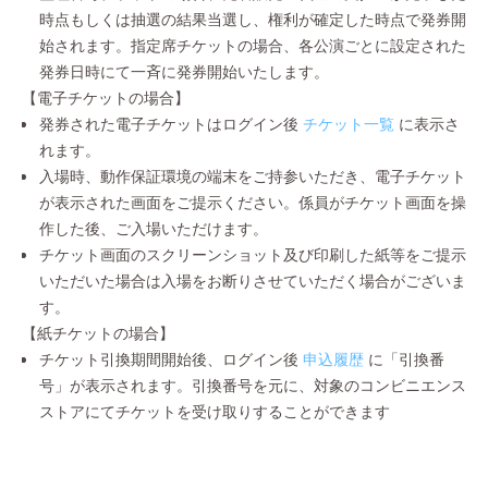
時点もしくは抽選の結果当選し、権利が確定した時点で発券開
始されます。指定席チケットの場合、各公演ごとに設定された
発券日時にて一斉に発券開始いたします。
【電子チケットの場合】
発券された電子チケットはログイン後
チケット一覧
に表示さ
れます。
入場時、動作保証環境の端末をご持参いただき、電子チケット
が表示された画面をご提示ください。係員がチケット画面を操
作した後、ご入場いただけます。
チケット画面のスクリーンショット及び印刷した紙等をご提示
いただいた場合は入場をお断りさせていただく場合がございま
す。
【紙チケットの場合】
チケット引換期間開始後、ログイン後
申込履歴
に「引換番
号」が表示されます。引換番号を元に、対象のコンビニエンス
ストアにてチケットを受け取りすることができます