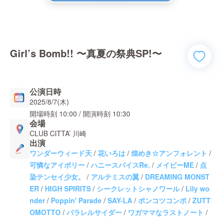
Girl’s Bomb!! 〜真夏の祭典SP!〜
公演日時
2025/8/7(木)
開場時刻
10:00
/ 開演時刻
10:30
会場
CLUB CITTA’ 川崎
出演
ワンダーウィード天
/
花いろは
/
煌めき☆アンフォレント
/
可憐なアイボリー
/
ハニースパイスRe.
/
メイビーME
/
点
染テンセイ少女。
/
アルテミスの翼
/
DREAMING MONST
ER
/
HIGH SPIRITS
/
シークレットシャノワール
/
Lily wo
nder
/
Poppin' Parade
/
SAY-LA
/
ポンコツコンポ
/
ZUTT
OMOTTO
/
パラレルサイダー
/
ワガママなラストノート
/