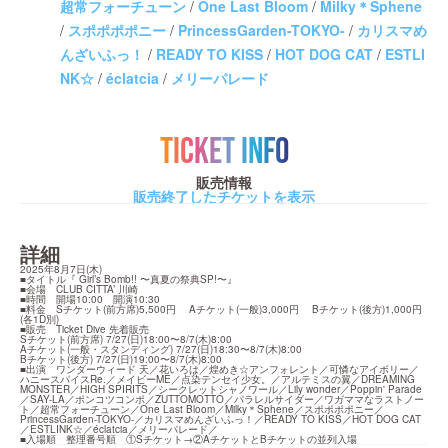
超常フォーチューン
/
One Last Bloom
/
Milky＊Sphene
/
スポポポポニー
/
PrincessGarden-TOKYO-
/
カリスマめ
んざいふっ！
/
READY TO KISS
/
HOT DOG CAT
/
ESTLI
NK☆
/
éclatcia
/
メリーパレード
TICKET INFO
販売情報
販売終了したチケットを表示
詳細
2025年8月7日(木)

■タイトル『 Girl’s Bomb!! 〜真夏の祭典SP!〜』

■会場　CLUB CITTA’ 川崎

■時間　開場10:00　開演10:30　

■料金　Sチケット(前方席)5,500円　 Aチケット(一般)3,000円 　Bチケット(後方)1,000円 
(各1D別)　

■販売　Ticket Dive 先着販売

Sチケット(前方席) 7/27(日)18:00〜8/7(木)8:00

Aチケット(一般・スタンディング) 7/27(日)18:30〜8/7(木)8:00

Bチケット(後方) 7/27(日)19:00〜8/7(木)8:00

■出演　ワンダーウィード 天／花いろは／煌めき☆アンフォレント／可憐なアイボリー／
ハニースパイスRe.／メイビーME／点染テンセイ少女。／アルテミスの翼／DREAMING 
MONSTER／HIGH SPIRITS／シークレットシャノワール／Lily wonder／Poppin' Parade
／SAY-LA／ポンコツコンポ／ZUTTOMOTTO／パラレルサイダー／ワガママなラストノー
ト／超常フォーチューン／One Last Bloom／Milky＊Sphene／スポポポポニー／
PrincessGarden-TOKYO-／カリスマめんざいふっ！／READY TO KISS／HOT DOG CAT
／ESTLINK☆／éclatcia／メリーパレード／

■入場順　整理番号順　①Sチケット→②AチケットとBチケットの並列入場