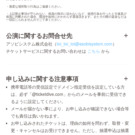
・過度な場所取り行為はご遠慮ください。
・上記禁止事項が守られない、係員の指示に従わないなど、迷惑行為を行ったと主催及び
係員に判断された場合、開演中如何にかかわらず退場頂きます。またその際の返金などは
一切応じられませんのでご了承ください。
公演に関するお問合せ先
アソビシステム株式会社（
toi_toi_toi@asobisystem.com
）
チケットサービスに関するお問い合わせは
こちら
から
申し込みに関する注意事項
携帯電話等の受信設定でドメイン指定受信を設定している方
は、必ず「@ticketdive.com」からのメールを事前に受信でき
るように設定してください。
メールが届かない事により、お申し込みが確認できない場合等
でも責任は負いかねます。
お申し込みされたチケットは、理由の如何を問わず、取替・変
更・キャンセルはお受けできません。ただし、抽選申込は抽選