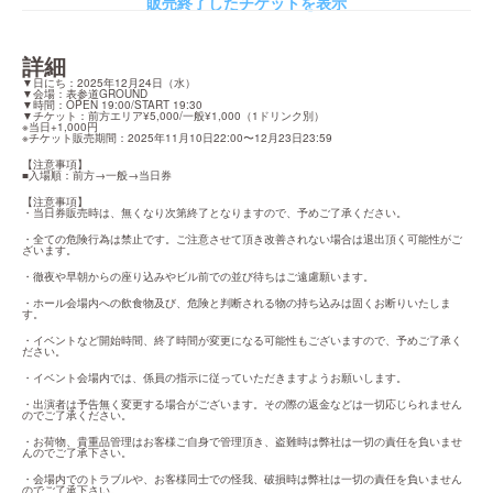
販売終了したチケットを表示
詳細
▼日にち：2025年12月24日（水）

▼会場：表参道GROUND

▼時間：OPEN 19:00/START 19:30

▼チケット：前方エリア¥5,000/一般¥1,000（1ドリンク別）

※当日+1,000円

※チケット販売期間：2025年11月10日22:00〜12月23日23:59
【注意事項】

■入場順：前方→一般→当日券
【注意事項】

・当日券販売時は、無くなり次第終了となりますので、予めご了承ください。
・全ての危険行為は禁止です。ご注意させて頂き改善されない場合は退出頂く可能性がご
ざいます。
・徹夜や早朝からの座り込みやビル前での並び待ちはご遠慮願います。
・ホール会場内への飲食物及び、危険と判断される物の持ち込みは固くお断りいたしま
す。
・イベントなど開始時間、終了時間が変更になる可能性もございますので、予めご了承く
ださい。
・イベント会場内では、係員の指示に従っていただきますようお願いします。
・出演者は予告無く変更する場合がございます。その際の返金などは一切応じられません
のでご了承ください。
・お荷物、貴重品管理はお客様ご自身で管理頂き、盗難時は弊社は一切の責任を負いませ
んのでご了承下さい。
・会場内でのトラブルや、お客様同士での怪我、破損時は弊社は一切の責任を負いません
のでご了承下さい。