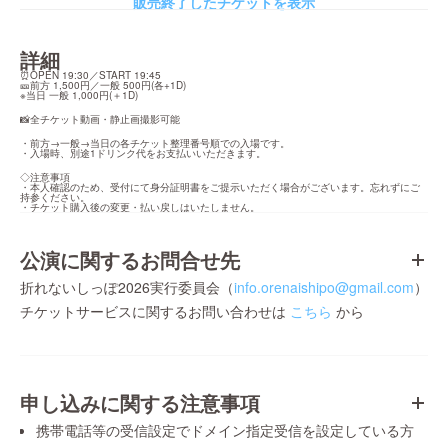
販売終了したチケットを表示
詳細
⏰OPEN 19:30／START 19:45

🎫前方 1,500円／一般 500円(各+1D)

※当日 一般 1,000円(＋1D)
📸全チケット動画・静止画撮影可能
・前方→一般→当日の各チケット整理番号順での入場です。

・入場時、別途1ドリンク代をお支払いいただきます。
◇注意事項

・本人確認のため、受付にて身分証明書をご提示いただく場合がございます。忘れずにご
持参ください。

・チケット購入後の変更・払い戻しはいたしません。
公演に関するお問合せ先
折れないしっぽ2026実行委員会（
info.orenaishipo@gmail.com
）
チケットサービスに関するお問い合わせは
こちら
から
申し込みに関する注意事項
携帯電話等の受信設定でドメイン指定受信を設定している方