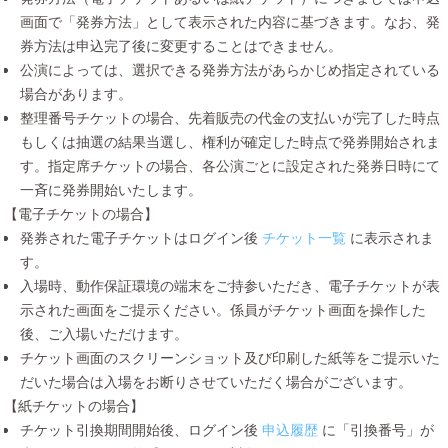
画面で「発券方法」として表示された内容に基づきます。なお、発
券方法は申込完了後に変更することはできません。
公演によっては、選択できる発券方法があらかじめ指定されている
場合があります。
整理番号チケットの場合、先着販売の代金の支払いが完了した時点
もしくは抽選の結果当選し、権利が確定した時点で発券開始されま
す。指定席チケットの場合、各公演ごとに設定された発券日時にて
一斉に発券開始いたします。
【電子チケットの場合】
発券された電子チケットはログイン後
チケット一覧
に表示されま
す。
入場時、動作保証環境の端末をご持参いただき、電子チケットが表
示された画面をご提示ください。係員がチケット画面を操作した
後、ご入場いただけます。
チケット画面のスクリーンショット及び印刷した紙等をご提示いた
だいた場合は入場をお断りさせていただく場合がございます。
【紙チケットの場合】
チケット引換期間開始後、ログイン後
申込履歴
に「引換番号」が