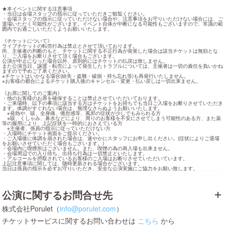
★本イベントに関する注意事項

・当日は会場スタッフの指示に従っていただきご観覧ください。

・会場スタッフの指示に従っていただけない場合や、注意事項をお守りいただけない場合には、ご
退場いただく可能性がございます。イベント自体が中断になる可能性もございますので、常識の範
囲内でお過ごしいただくようお願いいたします。
《チケットについて》

ライブチケットの転売行為は禁止とさせて頂いております。

尚、主催者の判断のもと、チケットに関する不正行為が発覚した場合は該当チケットは無効とな
り、ご入場をお断りさせて頂く場合もございます。

公演が中止になった場合以外、原則的にはチケットの払戻は致しません。

また公演当日、譲渡・転売によって発生したトラブルについては、主催者は一切の責任を負いかね
ますので予めご了承ください。

※チケットはいかなる場合(紛失・盗難・破損・持ち忘れ等)も再発行いたしません。

※お客様の都合によるチケット購入後のキャンセル・変更・払い戻しは一切出来ません。
《お席に関してのご案内》

・他のお客様のお席を確保することは禁止させていただいております。

・ご来場時、以下の事項に該当する方はチケットをお持ちでも当日ご入場をお断りさせていただき
ます。体調がすぐれない場合は、無理なさらぬようお願いいたします。

　※発熱や、咳、全身痛、倦怠感等、風邪の症状が少しでもみられる方

　※咳、くしゃみ、鼻水などにより、周りのお客様を不安にさせてしまう可能性のある方、また薬
等の服用により、上記症状を一時的におさえている方

　※主催者、係員の指示に従っていただけない方

・入場時にチケット画面をご提示ください。

・ご入場後に体調を崩された場合は、速やかにスタッフにお申し出ください。(症状によりご退場
をお願いさせていただく場合もございます。)

・会場内に喫煙所はございません。また、喫煙の為の再入場も出来ません。

・会場周辺での入り待ち、出待ち行為は一切禁止といたします。

・アルコールを摂取されているお客様のご入場はお断りさせていただいています。

上記注意事項に関しては、随時更新される場合がございます。

当日は係員の指示を必ずお守りいただき、安全な公演実施にご協力をお願い致します。
公演に関するお問合せ先
株式会社Porulet（
info@porulet.com
）
チケットサービスに関するお問い合わせは
こちら
から