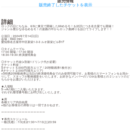
販売情報
販売終了したチケットを表示
詳細
ロックの日にちなみ、6/9に東京で開催した69めるモ！を好評につき名古屋でも開催！

ジャンル豊かなゆるめるモ！の楽曲の中からロック曲縛りを設けてライブします！！
公演日：2024年7月14日(日)

会場：RAD mini

愛知県名古屋市中区新栄1-3-3 ルオ新栄ビルB1F
◎タイムテーブル

17:00 開場 / 17:30 開演

18:30-19:30 終演後特典会
◎チケット代金(※別途1ドリンク代が必要)

チケット料金：

Sチケット 5,000円(前方エリア / 20秒動画券1枚付き)

Aチケット 2,000円(後方エリア)

※S特典20秒動画券は当日の終演後特典会でのみ使用可能です。お客様のスマートフォンをお預か
りして、スタッフが動画撮影をいたします。お好きなメンバーのソロorお客様との２ショットのど
ちらかをお選びいただけます。
★入場順

S→Aの順にご入場いただきます。

それぞれ整理番号順にお呼び出しいたします。
★席

各種エリア内自由席

※他のお客様分の席取りは一切できかねます。
ーーーーーーーーーーーーーーー
▼券売スケジュール

一般(先着)：7/3(水)21:30〜7/13(土)23:59
ーーーーーーーーーーーーーーー