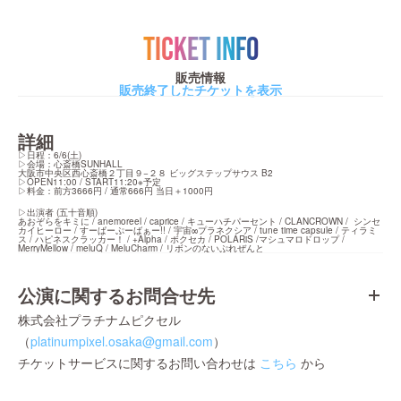
TICKET INFO
販売情報
販売終了したチケットを表示
詳細
▷日程：6/6(土)

▷会場：心斎橋SUNHALL

大阪市中央区西心斎橋２丁目９−２８ ビッグステップサウス B2

▷OPEN11:00 / START11:20※予定

▷料金：前方3666円 / 通常666円 当日＋1000円
▷出演者 (五十音順)

あおぞらをキミに / anemoreel / caprice / キューハチパーセント / CLANCROWN /  シンセ
カイヒーロー / すーぱーぷーばぁー!! / 宇宙∞プラネクシア / tune time capsule / ティラミ
ス / ハピネスクラッカー！ / +Alpha / ボクセカ / POLARiS /マシュマロドロップ /  
MerryMellow / meluQ / MeluCharm / リボンのないぷれぜんと
公演に関するお問合せ先
株式会社プラチナムピクセル
（
platinumpixel.osaka@gmail.com
）
チケットサービスに関するお問い合わせは
こちら
から