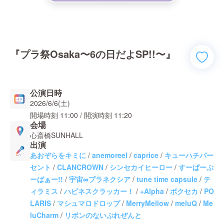
『プラ祭Osaka〜6の日だよSP!!〜』
公演日時
2026/6/6(土)
開場時刻
11:00
/ 開演時刻
11:20
会場
心斎橋SUNHALL
出演
あおぞらをキミに
/
anemoreel
/
caprice
/
キューハチパー
セント
/
CLANCROWN
/
シンセカイヒーロー
/
すーぱーぷ
ーばぁー!!
/
宇宙∞プラネクシア
/
tune time capsule
/
テ
ィラミス
/
ハピネスクラッカー！
/
+Alpha
/
ボクセカ
/
PO
LARIS
/
マシュマロドロップ
/
MerryMellow
/
meluQ
/
Me
luCharm
/
リボンのないぷれぜんと