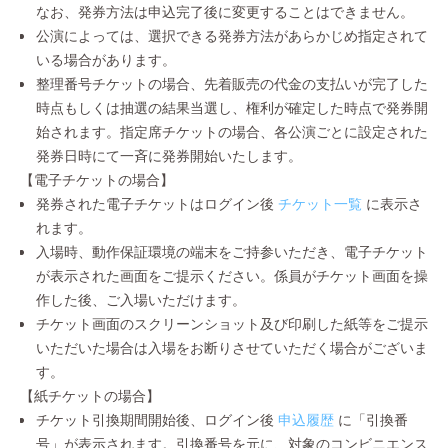
なお、発券方法は申込完了後に変更することはできません。
公演によっては、選択できる発券方法があらかじめ指定されて
いる場合があります。
整理番号チケットの場合、先着販売の代金の支払いが完了した
時点もしくは抽選の結果当選し、権利が確定した時点で発券開
始されます。指定席チケットの場合、各公演ごとに設定された
発券日時にて一斉に発券開始いたします。
【電子チケットの場合】
発券された電子チケットはログイン後
チケット一覧
に表示さ
れます。
入場時、動作保証環境の端末をご持参いただき、電子チケット
が表示された画面をご提示ください。係員がチケット画面を操
作した後、ご入場いただけます。
チケット画面のスクリーンショット及び印刷した紙等をご提示
いただいた場合は入場をお断りさせていただく場合がございま
す。
【紙チケットの場合】
チケット引換期間開始後、ログイン後
申込履歴
に「引換番
号」が表示されます。引換番号を元に、対象のコンビニエンス