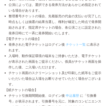
公演によっては、選択できる発券方法があらかじめ指定されて
いる場合があります。
整理番号チケットの場合、先着販売の代金の支払いが完了した
時点もしくは抽選の結果当選し、権利が確定した時点で発券開
始されます。指定席チケットの場合、各公演ごとに設定された
発券日時にて一斉に発券開始いたします。
【電子チケットの場合】
発券された電子チケットはログイン後
チケット一覧
に表示さ
れます。
入場時、動作保証環境の端末をご持参いただき、電子チケット
が表示された画面をご提示ください。係員がチケット画面を操
作した後、ご入場いただけます。
チケット画面のスクリーンショット及び印刷した紙等をご提示
いただいた場合は入場をお断りさせていただく場合がございま
す。
【紙チケットの場合】
チケット引換期間開始後、ログイン後
申込履歴
に「引換番
号」が表示されます。引換番号を元に、対象のコンビニエンス