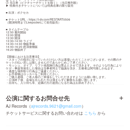
⑦ 当日券（ピクチャーチケットを除く）（当日整列順）

▶︎ 特典付きチケットについては特典在庫の限り販売
■ 出演：ボクセカ
■ チケットURL：
https://t-dv.com/RESTART0506
（開演時間までLivepocketにて前売販売）
■ タイムテーブル

12:50 整列開始

13:00 開場

13:30 開演

13:30-14:30 ライブ

14:30-14:40 物販準備

14:40-16:20 終演後物販

16:20 物販終了
【開催における注意事項】

・スタッフの指示に従っていただけない方は退場いただくことがございます。その際のチ
ケットの払い戻しは致しませんのであらかじめご了承ください。

・モッシュ、ダイブ、リフト他危険行為は禁止とさせて頂きます。そのような行為により
ケガ・事故等発生した場合は当事者同士で協議を頂き、主催者は関与致しかねます。

・過度な場所取り行為はご遠慮ください。

・お手荷物はロッカーをご利用ください。

・ご購入者様、ご本人様のご来場をしていただきますようにお願い致します。

・公演終了後、会場を出られた方は溜まらずに解散をお願い致します。

・出待ち、入り待ち等、近隣の方の迷惑になる行為はお辞め下さい。
公演に関するお問合せ先
AJ Records（
ajrecords.9621@gmail.com
）
チケットサービスに関するお問い合わせは
こちら
から