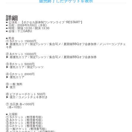
販売終了したチケットを表示
詳細
■ 公演名：【ボクセカ新体制ワンマンライブ “RESTART”】

■ 日程：2026年5月6日（水祝）

■ 時間：開場 13:00 / 開演 13:30

■ 会場：十三GABU
■ 料金

① Sチケット 15000円

▶︎ 最優先エリア / 限定Tシャツ / 集合写メ / 夏開催BBQオフ会参加券 / メンバーコンプチェ
キ券
② Aチケット 10000円

▶︎ 最優先エリア / 限定Tシャツ / 集合写メ / 夏開催BBQオフ会参加券
③ Bチケット 5000円

▶︎ 優先エリア / 限定Tシャツ
④ Cチケット 2000円

▶︎ 優先エリア
⑤ 一般 無料

▶︎ 後方
⑥ ピクチャーチケット 500円

▶︎ 後方 / コメントチェキ券付き
⑦ 当日券 各+1000円

（各+1D別）
■ 入場順

① Sチケット（整理番号順）

② Aチケット（整理番号順）

③ Bチケット（整理番号順）

④ Cチケット（整理番号順）

⑤ 一般チケット（整理番号順）

⑥ ピクチャーチケット（当日整列順）
