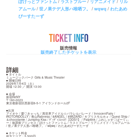
ぽけっとファントム
/
ラストブルー
/
リアニメイド
/
リル
アムール
/
世ノ果テデ人形ハ唯哂フ。
/
wqwq
/
わたあめ
びーすたーず
TICKET INFO
販売情報
販売終了したチケットを表示
詳細
■ タイトル

ミュージックパーク Girls & Music Theater

■ 開催日時

2026年7月4日（土）

開場 12:30 ／ 開演 13:00
■ 会場

新宿ReNY

〒160-0023

東京都新宿区西新宿6-5-1 アイランドホール2F
■出演

アイオケ / 愛♡きゃっち / 異世界アイドル☆パラレルパレード / InnocentFairy / 
iROTORiDOLLY / 青山Rabness / 8ANGEL / 8WIZARD / キプリスモルホォ / Quest Ship / 
＆chocolamie / Jumping Kiss / ﾃﾞｨﾃﾞｨｽｺｯｺ!!【DDS!!】 / Palpitink / ぷれしゃす♡ぱーてぃ
ー / 放課後プリンセス / ぽけっとファントム / ラストブルー / リアニメイド / リルアムール 
/ 世ノ果テデ人形ハ唯哂フ。 / wqwq / わたあめびーすたーず
■ チケット料金

前方エリア：5,500円
