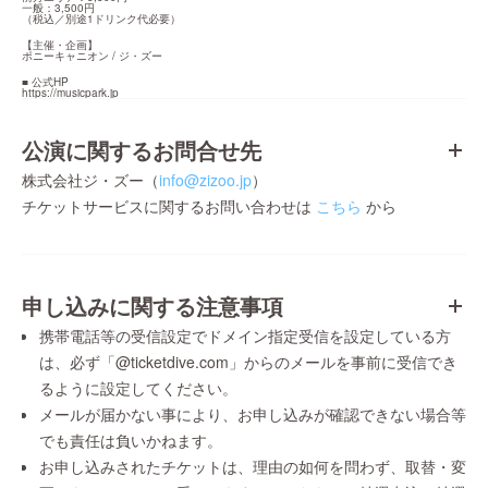
一般：3,500円

（税込／別途1ドリンク代必要）
【主催・企画】

ポニーキャニオン / ジ・ズー
https://musicpark.jp
公演に関するお問合せ先
株式会社ジ・ズー（
info@zizoo.jp
）
チケットサービスに関するお問い合わせは
こちら
から
申し込みに関する注意事項
携帯電話等の受信設定でドメイン指定受信を設定している方
は、必ず「@ticketdive.com」からのメールを事前に受信でき
るように設定してください。
メールが届かない事により、お申し込みが確認できない場合等
でも責任は負いかねます。
お申し込みされたチケットは、理由の如何を問わず、取替・変