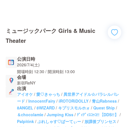
ミュージックパーク Girls & Music
Theater
公演日時
2026/7/4(土)
開場時刻
12:30
/ 開演時刻
13:00
会場
新宿ReNY
出演
アイオケ
/
愛♡きゃっち
/
異世界アイドル☆パラレルパレ
ード
/
InnocentFairy
/
iROTORiDOLLY
/
青山Rabness
/
8ANGEL
/
8WIZARD
/
キプリスモルホォ
/
Quest Ship
/
＆chocolamie
/
Jumping Kiss
/
ﾃﾞｨﾃﾞｨｽｺｯｺ!!【DDS!!】
/
Palpitink
/
ぷれしゃす♡ぱーてぃー
/
放課後プリンセス
/