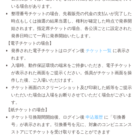
いる場合があります。
整理番号チケットの場合、先着販売の代金の支払いが完了した
時点もしくは抽選の結果当選し、権利が確定した時点で発券開
始されます。指定席チケットの場合、各公演ごとに設定された
発券日時にて一斉に発券開始いたします。
【電子チケットの場合】
発券された電子チケットはログイン後
チケット一覧
に表示さ
れます。
入場時、動作保証環境の端末をご持参いただき、電子チケット
が表示された画面をご提示ください。係員がチケット画面を操
作した後、ご入場いただけます。
チケット画面のスクリーンショット及び印刷した紙等をご提示
いただいた場合は入場をお断りさせていただく場合がございま
す。
【紙チケットの場合】
チケット引換期間開始後、ログイン後
申込履歴
に「引換番
号」が表示されます。引換番号を元に、対象のコンビニエンス
ストアにてチケットを受け取りすることができます