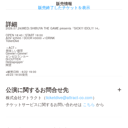
販売情報
販売終了したチケットを表示
詳細
2026.07.29(WED) SHIBUYA THE GAME presents『SICK!!! IDOL!!! 14』
OPEN 18:40 / START 19:00

ADV ¥2500 / DOOR ¥3000 +1DRINK

TicketDive
＜ACT＞

美味しい贖罪

Gimme!×Gimme!

ゼンゼロランカー

Dr.CUTTER

Hellzapoppin’

闇雲
※解禁日時：6/22 19:00

※6/23 19:00発売
公演に関するお問合せ先
株式会社アトラクト（
ticketdive@attract-co.com
）
チケットサービスに関するお問い合わせは
こちら
から