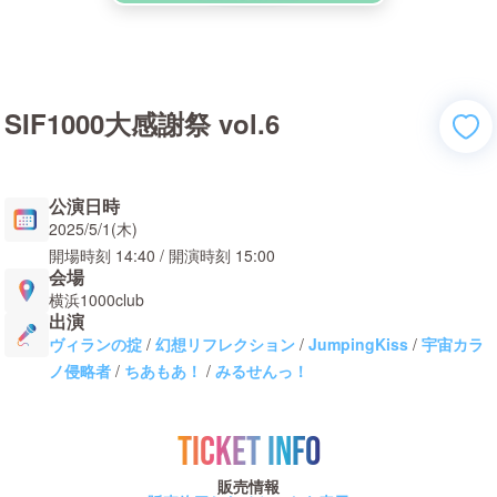
SIF1000大感謝祭 vol.6
公演日時
2025/5/1(木)
開場時刻
14:40
/ 開演時刻
15:00
会場
横浜1000club
出演
ヴィランの掟
/
幻想リフレクション
/
JumpingKiss
/
宇宙カラ
ノ侵略者
/
ちあもあ！
/
みるせんっ！
TICKET INFO
販売情報