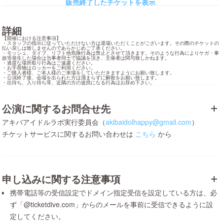
販売終了したチケットを表示
詳細
【開催における注意事項】

・スタッフの指示に従っていただけない方は退場いただくことがございます。その際のチケットの
払い戻しは致しませんのであらかじめご了承ください。

・モッシュ、ダイブ、リフト他危険行為は禁止とさせて頂きます。そのような行為によりケガ・事
故等発生した場合は当事者同士で協議を頂き、主催者は関与致しかねます。

・過度な場所取り行為はご遠慮ください。

・お手荷物はロッカーをご利用ください。

・ご購入者様、ご本人様のご来場をしていただきますようにお願い致します。

・公演終了後、会場を出られた方は溜まらずに解散をお願い致します。

・出待ち、入り待ち等、近隣の方の迷惑になる行為はお辞め下さい。
公演に関するお問合せ先
アキバアイドルラボ実行委員会（
akibaidolhappy@gmail.com
）
チケットサービスに関するお問い合わせは
こちら
から
申し込みに関する注意事項
携帯電話等の受信設定でドメイン指定受信を設定している方は、必
ず「@ticketdive.com」からのメールを事前に受信できるように設
定してください。