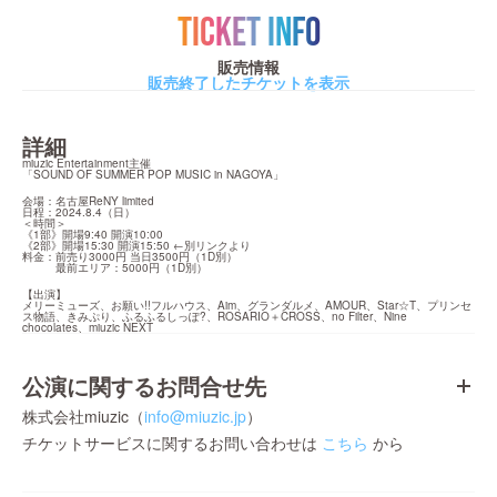
TICKET INFO
販売情報
販売終了したチケットを表示
詳細
miuzic Entertainment主催

「SOUND OF SUMMER POP MUSIC in NAGOYA」
会場：名古屋ReNY limited

日程：2024.8.4（日）

＜時間＞

《1部》開場9:40 開演10:00

《2部》開場15:30 開演15:50 ←別リンクより

料金：前売り3000円 当日3500円（1D別）

　　　最前エリア：5000円（1D別）
【出演】

メリーミューズ、お願い!!フルハウス、Aim、グランダルメ、AMOUR、Star☆T、プリンセ
ス物語、きみぷり、ふるふるしっぽ?、ROSARIO＋CROSS、no Filter、Nine 
chocolates、miuzic NEXT
公演に関するお問合せ先
株式会社miuzic（
info@miuzic.jp
）
チケットサービスに関するお問い合わせは
こちら
から