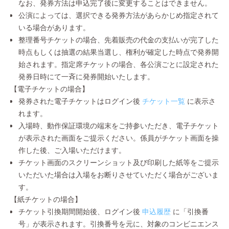
なお、発券方法は申込完了後に変更することはできません。
公演によっては、選択できる発券方法があらかじめ指定されて
いる場合があります。
整理番号チケットの場合、先着販売の代金の支払いが完了した
時点もしくは抽選の結果当選し、権利が確定した時点で発券開
始されます。指定席チケットの場合、各公演ごとに設定された
発券日時にて一斉に発券開始いたします。
【電子チケットの場合】
発券された電子チケットはログイン後
チケット一覧
に表示さ
れます。
入場時、動作保証環境の端末をご持参いただき、電子チケット
が表示された画面をご提示ください。係員がチケット画面を操
作した後、ご入場いただけます。
チケット画面のスクリーンショット及び印刷した紙等をご提示
いただいた場合は入場をお断りさせていただく場合がございま
す。
【紙チケットの場合】
チケット引換期間開始後、ログイン後
申込履歴
に「引換番
号」が表示されます。引換番号を元に、対象のコンビニエンス