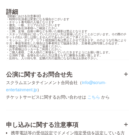
詳細
【開催における注意事項】

・時間や出演者は変更になる場合がございます

・チケット番号順の入場となります

・優先、一般、エリアわけがございます

・撮影は各出演者様へご確認ください

・三脚、足場、自撮り棒などを用いた撮影は禁止となります

・スタッフの指示に従っていただけない方は退場いただくことがございます。その際のチ
ケットの払い戻しは致しませんのであらかじめご了承ください。

・モッシュ、ダイブ、リフト他危険行為は禁止とさせて頂きます。そのような行為により
ケガ・事故等発生した場合は当事者同士で協議を頂き、主催者は関与致しかねます。

・過度な場所取り行為はご遠慮ください。

・お手荷物はロッカーをご利用ください。

・ご購入者様、ご本人様のご来場をしていただきますようにお願い致します。

・公演終了後、会場を出られた方は溜まらずに解散をお願い致します。

・出待ち、入り待ち等、近隣の方の迷惑になる行為はお辞め下さい。
公演に関するお問合せ先
スクラムエンタテインメント合同会社（
info@scrum-
entertainment.jp
）
チケットサービスに関するお問い合わせは
こちら
から
申し込みに関する注意事項
携帯電話等の受信設定でドメイン指定受信を設定している方