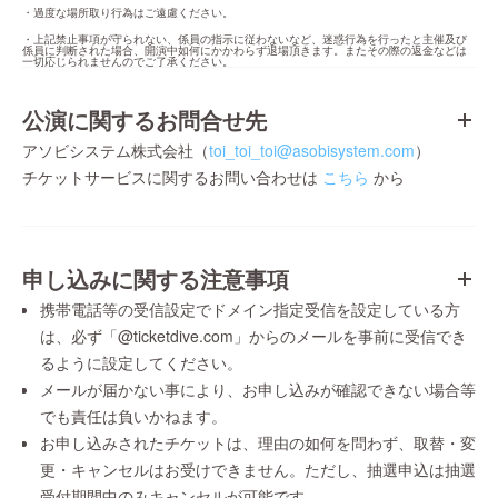
・過度な場所取り行為はご遠慮ください。
・上記禁止事項が守られない、係員の指示に従わないなど、迷惑行為を行ったと主催及び
係員に判断された場合、開演中如何にかかわらず退場頂きます。またその際の返金などは
一切応じられませんのでご了承ください。
公演に関するお問合せ先
アソビシステム株式会社（
toi_toi_toi@asobisystem.com
）
チケットサービスに関するお問い合わせは
こちら
から
申し込みに関する注意事項
携帯電話等の受信設定でドメイン指定受信を設定している方
は、必ず「@ticketdive.com」からのメールを事前に受信でき
るように設定してください。
メールが届かない事により、お申し込みが確認できない場合等
でも責任は負いかねます。
お申し込みされたチケットは、理由の如何を問わず、取替・変
更・キャンセルはお受けできません。ただし、抽選申込は抽選
受付期間中のみキャンセルが可能です。