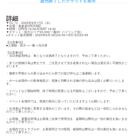
販売終了したチケットを表示
詳細
▼日にち：2025年9月17日（水）

▼会場：表参道GROUND

▼時間：OPEN 19:00/START 19:30

▼チケット：前方エリア¥5,000/一般¥0（1ドリンク別）

※チケット販売期間：2025年8月18日22:00〜9月16日23:59
【注意事項】

■入場順：前方→一般→当日券
【注意事項】

・当日券販売時は、無くなり次第終了となりますので、予めご了承ください。
・全ての危険行為は禁止です。ご注意させて頂き改善されない場合は退出頂く可能性がご
ざいます。
・徹夜や早朝からの座り込みやビル前での並び待ちはご遠慮願います。
・ホール会場内への飲食物及び、危険と判断される物の持ち込みは固くお断りいたしま
す。
・イベントなど開始時間、終了時間が変更になる可能性もございますので、予めご了承く
ださい。
・イベント会場内では、係員の指示に従っていただきますようお願いします。
・出演者は予告無く変更する場合がございます。その際の返金などは一切応じられません
のでご了承ください。
・お荷物、貴重品管理はお客様ご自身で管理頂き、盗難時は弊社は一切の責任を負いませ
んのでご了承下さい。
・会場内でのトラブルや、お客様同士での怪我、破損時は弊社は一切の責任を負いません
のでご了承下さい。