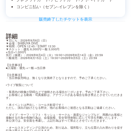
コンビニ払い（セブン-イレブンを除く）
販売終了したチケットを表示
詳細
▼日にち：2026年9月6日（日）

▼会場：SHIBUYA DIVE

▼時間：OPEN 12:45 / START 13:30

▼チケット：優先 6,000円/一般 3,000円

※当日+1,000円

先行（抽選）：2026年8月4日（火）19:00〜2026年8月14日（金）23:59

一般発売：2026年8月15日（土）19:00〜2026年9月5日（土）23:59
【注意事項】

■入場順：優先→一般→当日券
【注意事項】

・当日券販売時は、無くなり次第終了となりますので、予めご了承ください。
▪️ライブ観覧について
・客席内の映像がSNSなどで放映される場合がございます。予めご了承下さい。

・お客様による動画・写真撮影は、アナウンスがある場合を除き禁止とさせていただきま
す。
・本イベントは声出し・コール大歓迎です！

ただし、演出の妨げとなる野次、他のお客様のご迷惑となる言動はご遠慮ください。
・ダイブ・サーフ・リフト・モッシュ・サークル・過度なジャンプなど、周囲のお客様と
接触する行為や危険行為は、会場規模、安全管理体制に応じて可否を判断いたします。

本公演では、安全面を考慮し、上記行為はすべて禁止とさせていただきます。
・オールスタンディング公演のため、割り込み、場所取り、立ち位置の入れ替わりを促す
行為は禁止とさせていただきます。