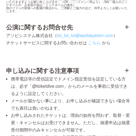
いただきますようお願い申し上げます。（OK：〇〇ファン一同より）（NG：個人のニッ
クネームや、お名前の表記、ニックネームの連名）

他のファンの皆様への配慮の観点から、ご理解とご協力のほど、何卒よろしくお願いいた
します。
公演に関するお問合せ先
アソビシステム株式会社（
toi_toi_toi@asobisystem.com
）
チケットサービスに関するお問い合わせは
こちら
から
申し込みに関する注意事項
携帯電話等の受信設定でドメイン指定受信を設定している方
は、必ず「@ticketdive.com」からのメールを事前に受信でき
るように設定してください。
メールが届かない事により、お申し込みが確認できない場合等
でも責任は負いかねます。
お申し込みされたチケットは、理由の如何を問わず、取替・変
更・キャンセルはお受けできません。ただし、抽選申込は抽選
受付期間中のみキャンセルが可能です。