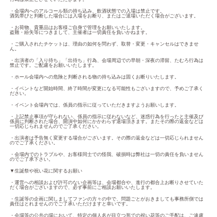
・会場内へのアルコール類の持ち込み、飲酒状態での入場は禁止です。

酒気帯びと判断した場合には入場をお断り、またはご退場いただく場合がございます。
・お荷物、貴重品はお客様ご自身で管理をお願いいたします。

盗難・紛失等につきまして、主催者は一切責任を負いかねます。
・ご購入されたチケットは、理由の如何を問わず、取替・変更・キャンセルはできませ
ん。
・出演者の「入り待ち」「出待ち」行為、会場周辺での早朝・深夜の滞留、たむろ行為は
禁止です。ご配慮をお願いいたします。
・ホール会場内への危険と判断される物の持ち込みは固くお断りいたします。
・イベントなど開始時間、終了時間が変更になる可能性もございますので、予めご了承く
ださい。
・イベント会場内では、係員の指示に従っていただきますようお願いします。
・上記禁止事項が守られない、係員の指示に従わないなど、迷惑行為を行ったと主催及び
係員に判断された場合、開演中如何にかかわらず退場頂きます。またその際の返金などは
一切応じられませんのでご了承ください。
・出演者は予告無く変更する場合がございます。その際の返金などは一切応じられません
のでご了承ください。
・会場内でのトラブルや、お客様同士での怪我、破損時は弊社は一切の責任を負いません
のでご了承下さい。
▼生誕祭や祝い花に関するお願い
・運営への相談および許可のない企画等は、会場都合や、進行の都合上お断りさせていた
だく場合がございますので、必ず事前にご相談お願いいたします。
・生誕等の企画に関しましてファンの方々の中で、問題ごとがおきましても事務所側では
責任はとれませんのでご了承いただけますと幸いです。
・会場等の公共の場において、特定の個人名が目立つ形での祝い花等のご手配は、ご遠慮