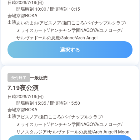
日時
2026/7/19(日)
開場時刻
10:00
/
開演時刻
10:15
会場
京都ROKA
出演
あいのまお
/
アビスノア
/
瀬口こころ
/
パイナップルクラブ
/
ミライスカート*
/
ヤンチャン学園NAGOYA
/
ユノローグ
/
サルヴァドールの悪魔
/
3stone
/
Arch Angel
選択する
一般販売
受付終了
7.19夜公演
日時
2026/7/19(日)
開場時刻
15:35
/
開演時刻
15:50
会場
京都ROKA
出演
アビスノア
/
瀬口こころ
/
パイナップルクラブ
/
ミライスカート*
/
ヤンチャン学園NAGOYA
/
ユノローグ
/
リノスタルジア
/
サルヴァドールの悪魔
/
Arch Angel
/
i Moon