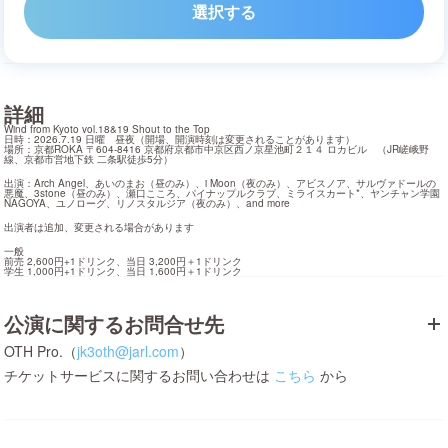
選択する
詳細
Wind from Kyoto vol.18&19 Shout to the Top

日時：2026.7.19 日曜　昼夜（開場、開演時刻は変更されることがあります）

場所：京都ROKA 〒604-8416 京都府京都市中京区西ノ京星池町２１４ ロカビル　（JR嵯峨野
線、京都市営地下鉄 二条駅徒歩5分）
出演：Arch Angel、あいのまお（昼のみ）、i Moon（夜のみ）、アビスノア、サルヴァドールの
悪魔、3stone（昼のみ）、瀬口こころ、パイナップルクラブ、ミライスカート*、ヤンチャン学園
NAGOYA、ユノローグ、リノスタルジア（夜のみ）、and more
出演者は追加、変更される場合があります
一般

前売 2,600円+1ドリンク、当日 3,200円＋1ドリンク

学生 1,000円+1ドリンク、当日 1,600円＋1ドリンク
公演に関するお問合せ先
OTH Pro.（
jk3oth@jarl.com
）
チケットサービスに関するお問い合わせは
こちら
から