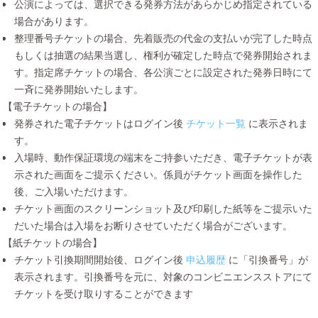
公演によっては、選択できる発券方法があらかじめ指定されている
場合があります。
整理番号チケットの場合、先着販売の代金の支払いが完了した時点
もしくは抽選の結果当選し、権利が確定した時点で発券開始されま
す。指定席チケットの場合、各公演ごとに設定された発券日時にて
一斉に発券開始いたします。
【電子チケットの場合】
発券された電子チケットはログイン後
チケット一覧
に表示されま
す。
入場時、動作保証環境の端末をご持参いただき、電子チケットが表
示された画面をご提示ください。係員がチケット画面を操作した
後、ご入場いただけます。
チケット画面のスクリーンショット及び印刷した紙等をご提示いた
だいた場合は入場をお断りさせていただく場合がございます。
【紙チケットの場合】
チケット引換期間開始後、ログイン後
申込履歴
に「引換番号」が
表示されます。引換番号を元に、対象のコンビニエンスストアにて
チケットを受け取りすることができます