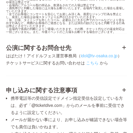
や発言は禁止です。

・会場内にアルコール類の持込み、飲酒をされての入場は禁止です。

・酒気帯びと判断した場合には入場をお断りいたします。会場内で発見した場合も退場し
ていただきます。

・全てのお客様にコンサートを安心してお楽しみ頂く為、過度なジャンプ行為を禁止と
し、発見した場合は会場スタッフよりお声がけさせていただきます。

・笛、口笛、タイミングを外したコール、必要以上に大きな声でのコールなどにより音を
出す行為など、周囲のお客様のご迷惑となる、または演出の妨げとなると判断できる行為
は禁止とさせていただきます。

・会場内で係員の判断によりご退場いただきます。その際、チケット代などの返金対応は
一切ございません。また、今後イベントのご入場をお断りする場合がございます。
公演に関するお問合せ先
はばたけ！アイドルフェス運営事務局（
idol@tv-osaka.co.jp
）
チケットサービスに関するお問い合わせは
こちら
から
申し込みに関する注意事項
携帯電話等の受信設定でドメイン指定受信を設定している方
は、必ず「@ticketdive.com」からのメールを事前に受信でき
るように設定してください。
メールが届かない事により、お申し込みが確認できない場合等
でも責任は負いかねます。