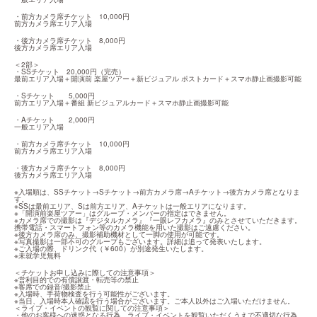
・前方カメラ席チケット　10,000円

前方カメラ席エリア入場
・後方カメラ席チケット　8,000円

後方カメラ席エリア入場
＜2部＞

・SSチケット　20,000円（完売）

最前エリア入場＋開演前 楽屋ツアー＋新ビジュアル ポストカード＋スマホ静止画撮影可能
・Sチケット　　5,000円

前方エリア入場＋番組 新ビジュアルカード＋スマホ静止画撮影可能
・Aチケット　　2,000円

一般エリア入場
・前方カメラ席チケット　10,000円

前方カメラ席エリア入場
・後方カメラ席チケット　8,000円

後方カメラ席エリア入場
※入場順は、SSチケット→Sチケット→前方カメラ席→Aチケット→後方カメラ席となりま
す。

※SSは最前エリア、Sは前方エリア、Aチケットは一般エリアになります。

※「開演前楽屋ツアー」はグループ・メンバーの指定はできません。

※カメラ席での撮影は『デジタルカメラ』『一眼レフカメラ』のみとさせていただきます。
携帯電話・スマートフォン等のカメラ機能を用いた撮影はご遠慮ください。

※後方カメラ席のみ、撮影補助機材として一脚の使用が可能です。

※写真撮影は一部不可のグループもございます。詳細は追って発表いたします。

※ご入場の際、ドリンク代（￥600）が別途発生いたします。

※未就学児無料
＜チケットお申し込みに際しての注意事項＞

※営利目的での有償譲渡・転売等の禁止

※客席での録音/撮影禁止

※入場時、手荷物検査を行う可能性がございます。

※当日、入場時本人確認を行う場合がございます。ご本人以外はご入場いただけません。

＜ライブ・イベントの観覧に関しての注意事項＞

・他のお客様への迷惑となる行為、ライブ・イベントを観覧いただくうえで不適切な行為