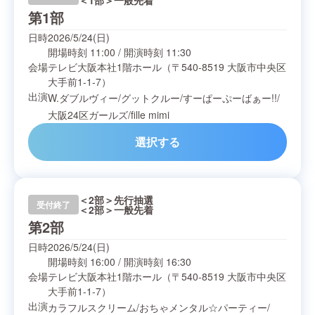
＜1部＞一般先着
第1部
日時
2026/5/24(日)
開場時刻
11:00
/
開演時刻
11:30
会場
テレビ大阪本社1階ホール（〒540-8519 大阪市中央区
大手前1-1-7）
出演
W.ダブルヴィー
/
グットクルー
/
すーぱーぷーばぁー!!
/
大阪24区ガールズ
/
fille mimi
選択する
＜2部＞先行抽選
受付終了
＜2部＞一般先着
第2部
日時
2026/5/24(日)
開場時刻
16:00
/
開演時刻
16:30
会場
テレビ大阪本社1階ホール（〒540-8519 大阪市中央区
大手前1-1-7）
出演
カラフルスクリーム
/
おちゃメンタル☆パーティー
/