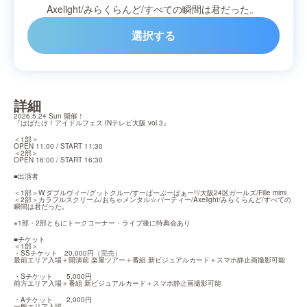
Axelight
/
みらくらんど
/
すべての瞬間は君だった。
選択する
詳細
2026.5.24 Sun 開催！

『はばたけ！アイドルフェス INテレビ大阪 vol.3』
＜1部＞

OPEN 11:00 / START 11:30

＜2部＞

OPEN 16:00 / START 16:30
■出演者
＜1部＞W.ダブルヴィー/グットクルー/すーぱーぷーばぁー!!/大阪24区ガールズ/Fille mimi

＜2部＞カラフルスクリーム/おちゃメンタル☆パーティー/Axelight/みらくらんど/すべての
瞬間は君だった。
※1部・2部ともにトークコーナー・ライブ後に特典会あり
■チケット

＜1部＞

・SSチケット　20,000円（完売）

最前エリア入場＋開演前 楽屋ツアー＋番組 新ビジュアルカード＋スマホ静止画撮影可能
・Sチケット　　5,000円

前方エリア入場＋番組 新ビジュアルカード＋スマホ静止画撮影可能
・Aチケット　　2,000円

一般エリア入場