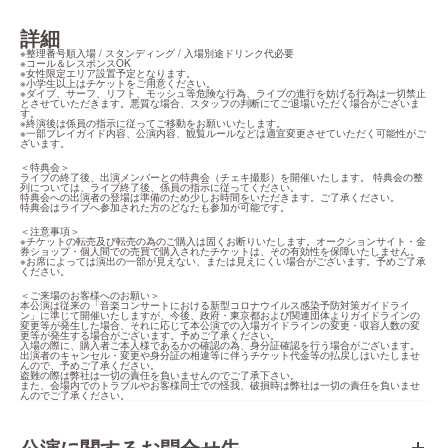
詳細
※整理番号順入場 / スタンディング / 入場別途ドリンク代必要

※コール＆レスポンスOK

※女性限定エリア設置予定となります。

※小学生以上はチケットをご用意ください。

※ダイブ、サーフ、リフト、モッシュ等危険な行為、ライブの進行を妨げる行為は一切禁止
とさせていただきます。悪質な場合、スタッフの判断にてご退場いただく場合がございま
す。

※終演後は係員の指示に従ってご移動をお願いいたします。

※一部プレイガイド内容、公演内容、観覧ルールなどは適宜変更させていただく可能性がご
ざいます。
＜特典会＞

ライブの終了後、出演メンバーとの特典会（チェキ撮影）を開催いたします。 特典会の整
列については、ライブ終了後、係員の指示に従ってください。

特典会への出演者の登場は準備のため少しお時間をいただきます。ご了承ください。

特典会はライブへ参加された方のどなたも参加が可能です。
＜注意事項＞

※チケットの転売及び転売の為のご購入は固くお断りいたします。オークションサイト・金
券ショップ・個人間での売買で購入されたチケットは、その有効性を保障いたしません。

※お席によっては演出の一部が見えない、または見えにくい場合がございます。予めご了承
ください。
＜ご来場のお客様へのお願い＞

本公演は従来の「音楽コンサートにおける新型コロナウイルス感染予防対策ガイドライ
ン」に準じて開催いたしますが、今後、政府・東京都および関連団体よりガイドラインの
変更等が発生した場合、それに応じて本公演での入場ガイドラインの変更・収容人数の変
更等が発生する場合がございます。予めご了承ください。

入場の際に、購入者ご本人様であるかの確認の為、身分証確認を行う場合がございます。

出演者のキャンセル・変更や身分証の相違等に伴うチケット代金等の払戻しはいたしませ
んので、予めご了承ください。

盗難の際は弊社は一切の責任を負いませんのでご了承下さい。

また、会場内でのトラブルやお客様同士での怪我、破損時は弊社は一切の責任を負いませ
んのでご了承ください。
公演に関するお問合せ先