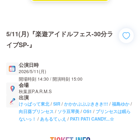
5/11(月)『楽遊アイドルフェス-30分ラ
イブSP-』
公演日時
2026/5/11(月)
開場時刻
14:30
/ 開演時刻
15:00
会場
秋葉原P.A.R.M.S
出演
けっぱって東北
/
SIR
/
かかかぶぶぶききき!!!
/
福島ゆか
/
向日葵プリンセス
/
ソラ豆琴美
/
OS1
/
プリンセスは眠ら
ないっ！
/
あもるてぃえ
/
PATI PATI CANDY...☆