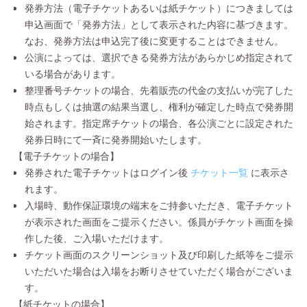
発券方法（電子チケットあるいは紙チケット）につきましては
申込画面で「発券方法」として表示された内容に基づきます。
なお、発券方法は申込完了後に変更することはできません。
公演によっては、選択できる発券方法があらかじめ指定されて
いる場合があります。
整理番号チケットの場合、先着販売の代金の支払いが完了した
時点もしくは抽選の結果当選し、権利が確定した時点で発券開
始されます。指定席チケットの場合、各公演ごとに設定された
発券日時にて一斉に発券開始いたします。
【電子チケットの場合】
発券された電子チケットはログイン後
チケット一覧
に表示さ
れます。
入場時、動作保証環境の端末をご持参いただき、電子チケット
が表示された画面をご提示ください。係員がチケット画面を操
作した後、ご入場いただけます。
チケット画面のスクリーンショット及び印刷した紙等をご提示
いただいた場合は入場をお断りさせていただく場合がございま
す。
【紙チケットの場合】