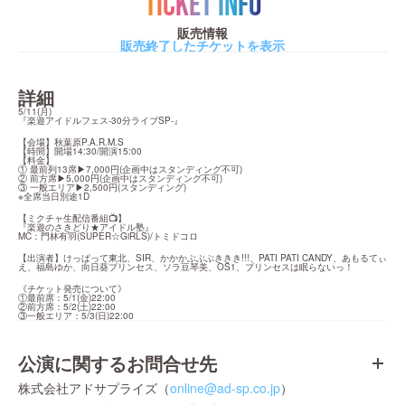
TICKET INFO
販売情報
販売終了したチケットを表示
詳細
5/11(月)

『楽遊アイドルフェス-30分ライブSP-』
【会場】秋葉原P.A.R.M.S

【時間】開場14:30/開演15:00

【料金】

① 最前列13席▶7,000円(企画中はスタンディング不可)

② 前方席▶5,000円(企画中はスタンディング不可)

③ 一般エリア▶2,500円(スタンディング)

※全席当日別途1D
【ミクチャ生配信番組📺】

『楽遊のさきどり★アイドル塾』

MC：門林有羽(SUPER☆GiRLS)/トミドコロ
【出演者】けっぱって東北、SIR、かかかぶぶぶききき!!!、PATI PATI CANDY、あもるてぃ
え、福島ゆか、向日葵プリンセス、ソラ豆琴美、OS1、プリンセスは眠らないっ！
《チケット発売について》

①最前席：5/1(金)22:00

②前方席：5/2(土)22:00

③一般エリア：5/3(日)22:00
公演に関するお問合せ先
株式会社アドサプライズ（
online@ad-sp.co.jp
）