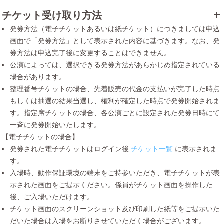
チケット受け取り方法
発券方法（電子チケットあるいは紙チケット）につきましては申込
画面で「発券方法」として表示された内容に基づきます。なお、発
券方法は申込完了後に変更することはできません。
公演によっては、選択できる発券方法があらかじめ指定されている
場合があります。
整理番号チケットの場合、先着販売の代金の支払いが完了した時点
もしくは抽選の結果当選し、権利が確定した時点で発券開始されま
す。指定席チケットの場合、各公演ごとに設定された発券日時にて
一斉に発券開始いたします。
【電子チケットの場合】
発券された電子チケットはログイン後
チケット一覧
に表示されま
す。
入場時、動作保証環境の端末をご持参いただき、電子チケットが表
示された画面をご提示ください。係員がチケット画面を操作した
後、ご入場いただけます。
チケット画面のスクリーンショット及び印刷した紙等をご提示いた
だいた場合は入場をお断りさせていただく場合がございます。