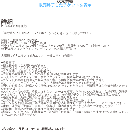
販売情報
販売終了したチケットを表示
詳細
2025年6月10日(火)
『星野夢空 BIRTHDAY LIVE 2025 -もっと好きになってほしーの！-』
会場：白金高輪SELENEb2

時間：OPEN 18:15 / START 19:00

料金：前方エリア 4,000円 / 一般エリア 2,000円 / 当日券+1,000円 （別途各1drink）

※VIPエリアはクラウドファンディングでのみ購入可能です
入場順：VIPエリア→前方エリア→一般エリア→当日券
■注意事項

※整理番号順にご入場いただきます

※本公演はオールスタンディングです

※ご入場時、別途ドリンク代が必要です

※ご自身の観覧スペース以外の場所取り行為は禁止致します

※出演メンバーのキャンセル、変更に伴うチケット代金等の返金は致しません

※チケットの券種を間違えて購入された場合も同様に代金等の返金は致しません

※ジャンプ、モッシュ、リフト、ダイブ等の行為は禁止とさせていただきます

※周りのお客様のご迷惑となる行為は禁止とさせていただきます（判断基準は主催者判断とさせて
いただきます）

※スタッフからの指示、注意に従わない、ルールを順守いただけないお客様は、入場拒否、退場処
分とさせていただく場合がございます。また、その際のチケット代金等の返金は致しません

※過度な飲酒、泥酔状態のお客様のご入場はお断り致します

※公演中および特典会中は、撮影、録画、録音等の行為は禁止致します

※イベントなど開始時間、終了時間が変更になる可能性もございますので、予めご了承ください

※盗難、破損等、主催者・会場・出演者は一切の責任を負いませんのでご注意ください

※お荷物、貴重品の管理はお客様ご自身でお願い致します

※会場内でのトラブル、お客様同士での怪我、破損等、主催者・会場・出演者は一切の責任を負い
ませんのでご注意ください
公演に関するお問合せ先