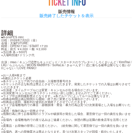
TICKET INFO
販売情報
販売終了したチケットを表示
詳細
■A-oneFES mini

日程：2026年7月3日（金）

会場：大塚FUTURE:

時間：OPEN17:00 / START 17:20

料金：前方 ￥4,000 一般 ￥2,000

※当日券 各＋500円

※入場時別途1ドリンク代
出演：miao / キュン!?恋堕ちキューピッド / スターチスのラブレター / しろくまいんど / KimiTrial / 
LilQ / らぶららら / MOON RABBiTS / SoRaLis / きゅーんず！/ 恋に落ちる確率は限りなく低いが
0じゃない / LOVE PANIC!
※お一人様4枚まで

※6歳以上チケット必要

※各チケットエリア内での全自由・入場整理番号付き

※チケットの不正な転売は禁止とさせていただきます。発覚したチケットでの入場はお断りさせて
いただきます。

※出演者・タイムテーブルには変更・キャンセルが出る場合がございます。

※出演変更/キャンセルに伴うチケットの払い戻しは致しませんのでご了承ください。

※ライブ中は原則撮影禁止となります。※各グループによってルールは重なります。

※特典会時間は表記時間から開始・終了共に変更となる場合がございます。

※特典会は原則、撮影列が途切れ次第終了とさせていただきます。

※ライブ会場敷地内での暴言・器物損壊・脅迫・暴力行為は見つけ次第退場とし入場をお断りいた
します。

※迷惑・危険行為は一切禁止です。

※危険行為に伴うお客様間のトラブルや破損等が発生した場合、運営側では一切の責任を負いませ
ん。

※会場内・会場敷地内での座り込みはご遠慮ください。休憩の際は近隣の飲食店等を活用くださ
い。

※貴重品・お荷物の管理にご注意ください。（紛失物に関して運営側では一切の責任を負いませ
ん）

※会場内、床への荷物置きは禁止となります。見つけ次第スタッフが回収・処分いたします。
