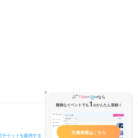
なら
1
複雑なイベントでも
かんたん登録！
分
主催者様はこちら
iveでチケットを販売する