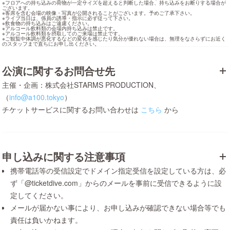
※フロアへの持ち込みの荷物が一定サイズを超えると判断した場合、持ち込みをお断りする場合が
ございます。

※客席を含む会場の映像・写真が公開されることがございます。予めご了承下さい。

※ライブ当日は、係員の誘導・指示に必ず従って下さい。

※飲食物の持ち込みはご遠慮ください。

※アルコール飲料類の会場内持ち込みは禁止です。

※アルコール飲料類を摂取してのご来場は禁止です。

※ご観覧中体調が悪化するなどの変化を感じたり気分が優れない場合は、無理をなさらずにお近く
のスタッフまで直ちにお申し出ください。
公演に関するお問合せ先
主催・企画：株式会社STARMS PRODUCTION、
（
info@a100.tokyo
）
チケットサービスに関するお問い合わせは
こちら
から
申し込みに関する注意事項
携帯電話等の受信設定でドメイン指定受信を設定している方は、必
ず「@ticketdive.com」からのメールを事前に受信できるように設
定してください。
メールが届かない事により、お申し込みが確認できない場合等でも
責任は負いかねます。