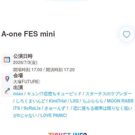
A-one FES mini
公演日時
2026/7/3(金)
開場時刻
17:00
/ 開演時刻
17:20
会場
大塚FUTURE:
出演
miao
/
キュン!?恋堕ちキューピッド
/
スターチスのラブレター
/
しろくまいんど
/
KimiTrial
/
LilQ
/
らぶららら
/
MOON RABB
iTS
/
SoRaLis
/
きゅーんず！
/
恋に落ちる確率は限りなく低い
が0じゃない
/
LOVE PANIC!