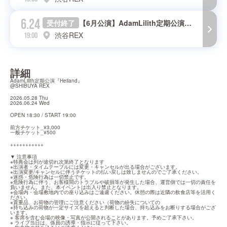
6.24
受付終了
【6月公演】AdamLilith定期公演『Heiland』
渋谷REX
19:00
詳細
AdamLilith定期公演『Heiland』

@SHIBUYA REX
2026.05.28 Thu

2026.06.24 Wed
OPEN 18:30 / START 19:00
前方チケット_¥3,000

一般チケット_¥500
+++++++++++
▼ 注意事項

※特典会は列が途切れ次第終了となります

※出演者・タイムテーブルには変更・キャンセルが出る場合がございます。

※出演変更/キャンセルに伴うチケットの払い戻しは致しませんのでご了承ください。

※迷惑・危険行為は一切禁止です。

※危険行為に伴う、お客様間のトラブルや破損等が発生した場合、運営側では一切の責任を
負いません。また、本イベントは出入り禁止となります。

※会場内・会場敷地内での座り込みはご遠慮ください。休憩の際は近隣の飲食店等を活用く
ださい。

※貴重品、お荷物の管理にご注意ください（荷物の紛失についての

※持ち込みの荷物が一定サイズを超えると判断した場合、持ち込みをお断りする場合がござ
います。

※ 客席を含む会場の映像・写真が公開されることがあります。予めご了承下さい。

※ ライブ当日は、係員の誘導・指示に従って下さい。
