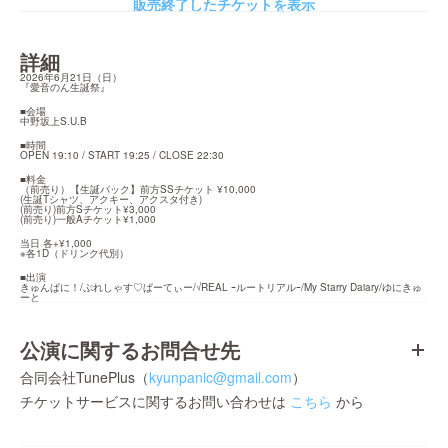
販売終了したチケットを表示
詳細
2026年6月21日（日）

『愛音のん生誕祭』
■会場

中野坂上S.U.B
■時間

OPEN 19:10 / START 19:25 / CLOSE 22:30
■料金

（前売り）【生誕パック】前方SSチケット ¥10,000

(生誕Tシャツ、アクキー、アクスタ付き)

(前売り)前方Sチケット¥3,000

(前売り)一般Aチケット¥1,000
当日 各+¥1,000

※各1D（ドリンク代別）
■出演

きゅんぱに！/ぷれしゃす♡ぱーてぃー/√REAL ｰルートリアルｰ/My Starry Daiary/ゆにきゅ
ーと
公演に関するお問合せ先
合同会社TunePlus（
kyunpanic@gmail.com
）
チケットサービスに関するお問い合わせは
こちら
から