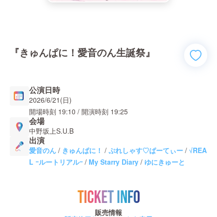
『きゅんぱに！愛音のん生誕祭』
公演日時
2026/6/21(日)
開場時刻
19:10
/ 開演時刻
19:25
会場
中野坂上S.U.B
出演
愛音のん
/
きゅんぱに！
/
ぷれしゃす♡ぱーてぃー
/
√REA
L ｰルートリアルｰ
/
My Starry Diary
/
ゆにきゅーと
TICKET INFO
販売情報