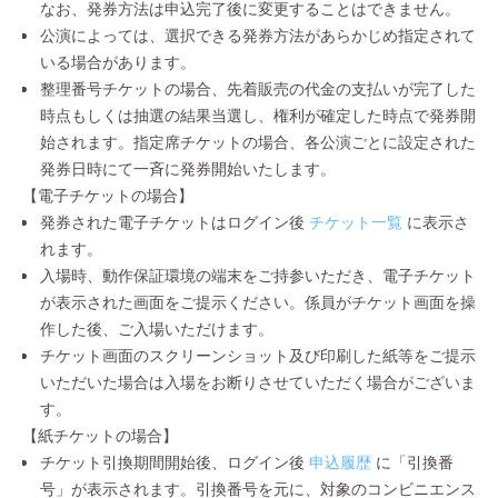
なお、発券方法は申込完了後に変更することはできません。
公演によっては、選択できる発券方法があらかじめ指定されて
いる場合があります。
整理番号チケットの場合、先着販売の代金の支払いが完了した
時点もしくは抽選の結果当選し、権利が確定した時点で発券開
始されます。指定席チケットの場合、各公演ごとに設定された
発券日時にて一斉に発券開始いたします。
【電子チケットの場合】
発券された電子チケットはログイン後
チケット一覧
に表示さ
れます。
入場時、動作保証環境の端末をご持参いただき、電子チケット
が表示された画面をご提示ください。係員がチケット画面を操
作した後、ご入場いただけます。
チケット画面のスクリーンショット及び印刷した紙等をご提示
いただいた場合は入場をお断りさせていただく場合がございま
す。
【紙チケットの場合】
チケット引換期間開始後、ログイン後
申込履歴
に「引換番
号」が表示されます。引換番号を元に、対象のコンビニエンス