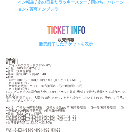
イン転生
/
あの日見たラッキースター
/
雨のち、ハレーシ
ョン
/
蒼穹アンブレラ
TICKET INFO
販売情報
販売終了したチケットを表示
詳細
『アイドルアラモードプチVol.87』

■日程　2024年8月25日(日)

■会場　浅草花劇場

■時間　開場10:30/ 開演10:40

■料金　

・前方6,000円 / 一般3,500円 / 当日(各チケット＋500円)

（各＋別途1D代）

・数量限定特別チケット　前方抽選200円/一般抽選100円

（各＋別途1D代）

※コンビニ支払いの場合は入金してからチケット発券(反映)まで最大2時間かかる場合がござ
います。

発券(反映)完了まで、入場をお断りさせていただく場合がございますので、予め、ご了承の
上、お申込みください。
■入場　①前方(整理番号順) → ②前方抽選200円(整理番号順) → ③一般(整理番号順) → ④
一般抽選100円(整理番号順)→⑤当日(整列順)

■販売　TicketDiveにて販売

前方抽選200円…7/27(土)19:00~2024/7/27(土)21:59

一般抽選100円…7/27(土)19:00~2024/7/27(土)21:59

※当落発表7/27(土)22:00～22:30頃
前方…7/27(土)23:00~2024/8/25(日)8:59
