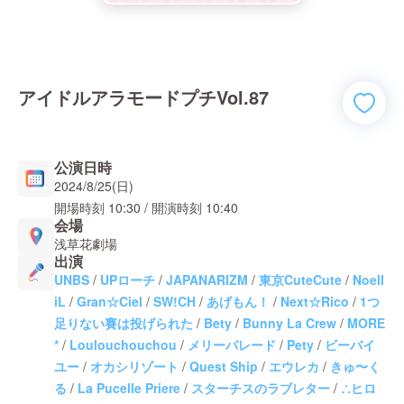
アイドルアラモードプチVol.87
公演日時
2024/8/25(日)
開場時刻
10:30
/ 開演時刻
10:40
会場
浅草花劇場
出演
UNBS
/
UPローチ
/
JAPANARIZM
/
東京CuteCute
/
Noell
iL
/
Gran☆Ciel
/
SW!CH
/
あげもん！
/
Next☆Rico
/
1つ
足りない賽は投げられた
/
Bety
/
Bunny La Crew
/
MORE
*
/
Loulouchouchou
/
メリーパレード
/
Pety
/
ビーバイ
ユー
/
オカシリゾート
/
Quest Ship
/
エウレカ
/
きゅ〜く
る
/
La Pucelle Priere
/
スターチスのラブレター
/
∴ヒロ