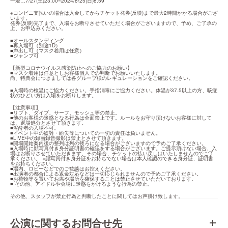
一般…7/27(土)23:00~2024/8/25(日)8:59
※コンビニ支払いの場合は入金してからチケット発券(反映)まで最大2時間かかる場合がござ
います。

発券(反映)完了まで、入場をお断りさせていただく場合がございますので、予め、ご了承の
上、お申込みください。
■オールスタンディング

■再入場可（別途1D）

■声出し可（マスク着用は任意）

■ジャンプ可
【新型コロナウイルス感染防止へのご協力のお願い】

■マスク着用は任意としお客様個人での判断でお願いいたします。

尚、特典会につきましては各グループ様のレギュレーションをご確認ください。
■入場時の検温にご協力ください。手指消毒にご協力ください。体温が37.5以上の方、咳症
状のひどい方は入場をお断りします。
【注意事項】

■リフト、ダイブ、サーフ、モッシュ等の禁止。

■他のお客様の迷惑となる行為は全面禁止です。ルールをお守り頂けないお客様に対して
は、退場処分とさせて頂きます。

■泥酔者の入場不可。

■イベント中の盗難・紛失等についての一切の責任は負いません。

■LIVE中の録画録音撮影は禁止とさせて頂きます。

■開場開始案内後の整列は列の後ろになる場合がございますので予めご了承ください。

■入場時に顔写真付き身分証明書の確認をする場合がございます。ご提示頂けない場合、入
場はお断りさせていただきます。その場合、チケットの払い戻しはいたしませんのでご了
承ください。 ※顔写真付き身分証をお持ちでない場合は本人確認のできる身分証、証明書
をお持ちください。

■場内、ロビーなどでのご歓談はお控えください。

■出演者の都合による返金対応などは一切応じられませんので予めご了承ください。

■お荷物等を置いてお席や場所を確保することは禁止させていただいております。

■ その他、アイドルや会場に迷惑をかけるような行為の禁止。
その他、スタッフが禁止行為と判断したことに関してはお声掛け致します。
公演に関するお問合せ先