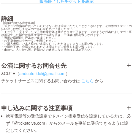
販売終了したチケットを表示
詳細
【開催における注意事項】

・スタッフの指示に従っていただけない方は退場いただくことがございます。その際のチケットの
払い戻しは致しませんのであらかじめご了承ください。

・モッシュ、ダイブ、リフト他危険行為は禁止とさせて頂きます。そのような行為によりケガ・事
故等発生した場合は当事者同士で協議を頂き、主催者は関与致しかねます。

・過度な場所取り行為はご遠慮ください。

・お手荷物はロッカーをご利用ください。

・ご購入者様、ご本人様のご来場をしていただきますようにお願い致します。

・公演終了後、会場を出られた方は溜まらずに解散をお願い致します。

・出待ち、入り待ち等、近隣の方の迷惑になる行為はお辞め下さい。
公演に関するお問合せ先
&CUTE（
andcute.idol@gmail.com
）
チケットサービスに関するお問い合わせは
こちら
から
申し込みに関する注意事項
携帯電話等の受信設定でドメイン指定受信を設定している方は、必
ず「@ticketdive.com」からのメールを事前に受信できるように設
定してください。