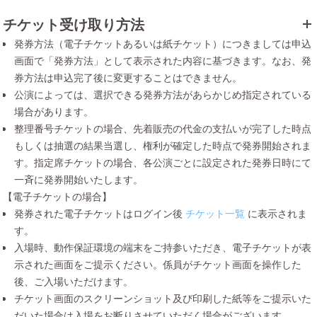
チケット受け取り方法
発券方法（電子チケットあるいは紙チケット）につきましては申込
画面で「発券方法」として表示された内容に基づきます。なお、発
券方法は申込完了後に変更することはできません。
公演によっては、選択できる発券方法があらかじめ指定されている
場合があります。
整理番号チケットの場合、先着販売の代金の支払いが完了した時点
もしくは抽選の結果当選し、権利が確定した時点で発券開始されま
す。指定席チケットの場合、各公演ごとに設定された発券日時にて
一斉に発券開始いたします。
【電子チケットの場合】
発券された電子チケットはログイン後
チケット一覧
に表示されま
す。
入場時、動作保証環境の端末をご持参いただき、電子チケットが表
示された画面をご提示ください。係員がチケット画面を操作した
後、ご入場いただけます。
チケット画面のスクリーンショット及び印刷した紙等をご提示いた
だいた場合は入場をお断りさせていただく場合がございます。