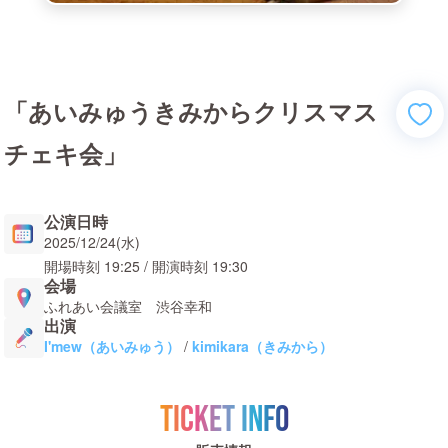
「あいみゅうきみからクリスマス
チェキ会」
公演日時
2025/12/24(水)
開場時刻
19:25
/ 開演時刻
19:30
会場
ふれあい会議室 渋谷幸和
出演
I'mew（あいみゅう）
/
kimikara（きみから）
TICKET INFO