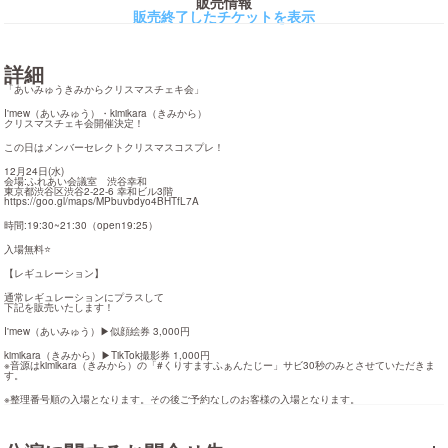
販売情報
販売終了したチケットを表示
詳細
「あいみゅうきみからクリスマスチェキ会」
I'mew（あいみゅう）・kimikara（きみから）

クリスマスチェキ会開催決定！
この日はメンバーセレクトクリスマスコスプレ！
12月24日(水)

会場:ふれあい会議室　渋谷幸和

https://goo.gl/maps/MPbuvbdyo4BHTfL7A
時間:19:30~21:30（open19:25）
入場無料⭐️
【レギュレーション】
通常レギュレーションにプラスして

下記を販売いたします！
I'mew（あいみゅう）▶︎似顔絵券 3,000円
kimikara（きみから）▶︎TikTok撮影券 1,000円

※音源はkimikara（きみから）の「#くりすますふぁんたじー」サビ30秒のみとさせていただきま
す。
※整理番号順の入場となります。その後ご予約なしのお客様の入場となります。