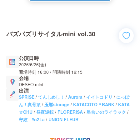
バズバズリサイタルmini vol.30
公演日時
2026/6/26(金)
開場時刻
16:00
/ 開演時刻
16:15
会場
DESEO mini
出演
SPRISE
/
てんしめし！
/
Aurora
/
イイトコドリ
/
にっぽ
ん！真骨頂
/
玉響storage
/
KATACOTO＊BANK
/
KATA
☆CHU
/
昼夜逆転
/
FLORERISA
/
星合いのライラック
/
寄絃 - Yo2La
/
UNION FLEUR