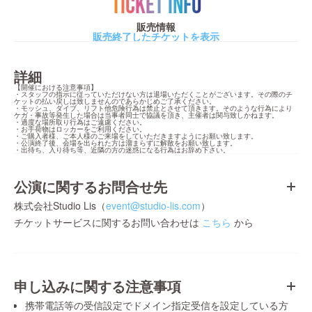
TICKET INFO
販売情報
販売終了したチケットを表示
詳細
【開催における注意事項】

・スタッフの指示に従っていただけない方は退場いただくことがございます。その際のチ
ケットの払い戻しは致しませんのであらかじめご了承ください。

・モッシュ、ダイブ、リフト他危険行為は禁止とさせて頂きます。そのような行為により
ケガ・事故等発生した場合は当事者同士で協議を頂き、主催者は関与致しかねます。

・過度な場所取り行為はご遠慮ください。

・お手荷物はロッカーをご利用ください。

・ご購入者様、ご本人様のご来場をしていただきますようにお願い致します。

・公演終了後、会場を出られた方は溜まらずに解散をお願い致します。

・出待ち、入り待ち等、近隣の方の迷惑になる行為はお辞め下さい。
公演に関するお問合せ先
株式会社Studio Lis（
event@studio-lis.com
）
チケットサービスに関するお問い合わせは
こちら
から
申し込みに関する注意事項
携帯電話等の受信設定でドメイン指定受信を設定している方